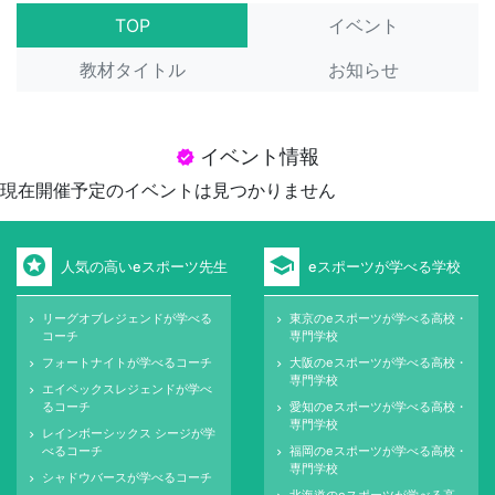
TOP
イベント
教材タイトル
お知らせ
イベント情報
verified
現在開催予定のイベントは見つかりません
stars
school
人気の高いeスポーツ先生
eスポーツが学べる学校
リーグオブレジェンドが学べる
東京のeスポーツが学べる高校・
keyboard_arrow_right
keyboard_arrow_right
コーチ
専門学校
フォートナイトが学べるコーチ
大阪のeスポーツが学べる高校・
keyboard_arrow_right
keyboard_arrow_right
専門学校
エイペックスレジェンドが学べ
keyboard_arrow_right
るコーチ
愛知のeスポーツが学べる高校・
keyboard_arrow_right
専門学校
レインボーシックス シージが学
keyboard_arrow_right
べるコーチ
福岡のeスポーツが学べる高校・
keyboard_arrow_right
専門学校
シャドウバースが学べるコーチ
keyboard_arrow_right
北海道のeスポーツが学べる高