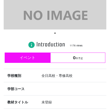
Introduction
info
1176 views
イベント
0
件予定
学校種別
全日高校・専修高校
学部コース
教材タイトル
未登録