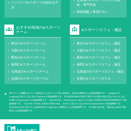
keyboard_arrow_right
パソコンでeスポーツを始める方
keyboard_arrow_right
校・専門学校
法
情報掲載ご希望の方へ
keyboard_arrow_right
おすすめ地域のeスポーツ
groups
foundation
eスポーツカフェ・施設
チーム
東京のeスポーツチーム
東京のeスポーツカフェ・施設
keyboard_arrow_right
keyboard_arrow_right
大阪のeスポーツチーム
大阪のeスポーツカフェ・施設
keyboard_arrow_right
keyboard_arrow_right
愛知のeスポーツチーム
愛知のeスポーツカフェ・施設
keyboard_arrow_right
keyboard_arrow_right
福岡のeスポーツチーム
福岡のeスポーツカフェ・施設
keyboard_arrow_right
keyboard_arrow_right
北海道のeスポーツチーム
北海道のeスポーツカフェ・施設
keyboard_arrow_right
keyboard_arrow_right
全国のeスポーツサークル
全国のeスポーツホテル
keyboard_arrow_right
keyboard_arrow_right
本サイトに掲載されている製品またはサービス等の名称は、各社の商標または登録商標です。 League of
warning
Legends 及びロゴは Riot Games の登録商標です。PLAYERUNKNOWN'S BATTLEGROUNDS 及びそのロゴは
PUBG Corporation の登録商標です。Overwatch、Hearthstone 及びロゴはBLIZZARD ENTERTAINMENT の登
録商標です。 Counter-Strike: Global Oﬀensive、 Dota 2 及びロゴは Valve Corporation の登録商標です。
Shadowverse 及びロゴは株式会社 Cygames の商標または登録商標です。その他の会社名、製品名は各社の商
標または登録商標です。