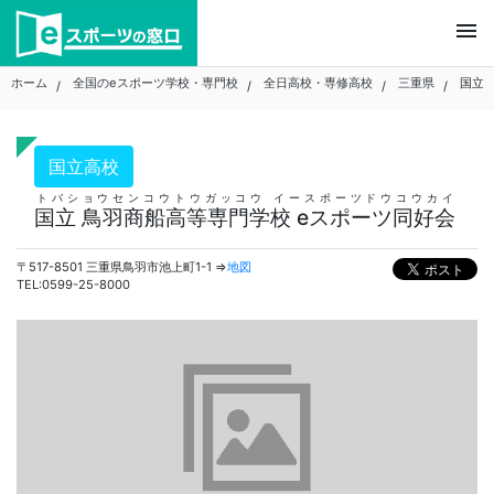
Skip
menu
to
content
ホーム
全国のeスポーツ学校・専門校
全日高校・専修高校
三重県
国立 
国立高校
トバショウセンコウトウガッコウ イースポーツドウコウカイ
国立 鳥羽商船高等専門学校 eスポーツ同好会
〒517-8501 三重県鳥羽市池上町1-1 ⇒
地図
TEL:0599-25-8000