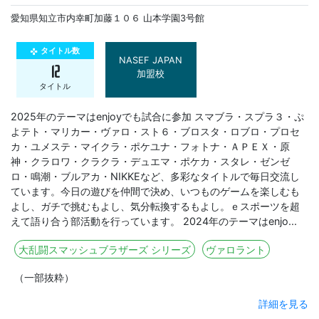
愛知県知立市内幸町加藤１０６ 山本学園3号館
タイトル数
gamepad
NASEF JAPAN
12
加盟校
タイトル
2025年のテーマはenjoyでも試合に参加 スマブラ・スプラ３・ぷ
よテト・マリカー・ヴァロ・スト６・ブロスタ・ロブロ・プロセ
カ・ユメステ・マイクラ・ポケユナ・フォトナ・ＡＰＥＸ・原
神・クラロワ・クラクラ・デュエマ・ポケカ・スタレ・ゼンゼ
ロ・鳴潮・ブルアカ・NIKKEなど、多彩なタイトルで毎日交流し
ています。今日の遊びを仲間で決め、いつものゲームを楽しむも
よし、ガチで挑むもよし、気分転換するもよし。ｅスポーツを超
えて語り合う部活動を行っています。 2024年のテーマはenjo...
大乱闘スマッシュブラザーズ シリーズ
ヴァロラント
（一部抜粋）
詳細を見る