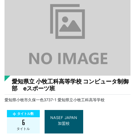
愛知県立 小牧工科高等学校 コンピュータ制御
部 eスポーツ班
愛知県小牧市久保一色3737-1 愛知県立小牧工科高等学校
タイトル数
gamepad
NASEF JAPAN
6
加盟校
タイトル