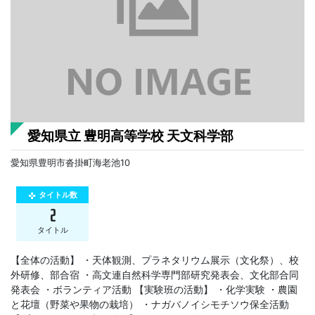
愛知県立 豊明高等学校 天文科学部
愛知県豊明市沓掛町海老池10
タイトル数
gamepad
2
タイトル
【全体の活動】 ・天体観測、プラネタリウム展示（文化祭）、校
外研修、部合宿 ・高文連自然科学専門部研究発表会、文化部合同
発表会 ・ボランティア活動 【実験班の活動】 ・化学実験 ・農園
と花壇（野菜や果物の栽培） ・ナガバノイシモチソウ保全活動