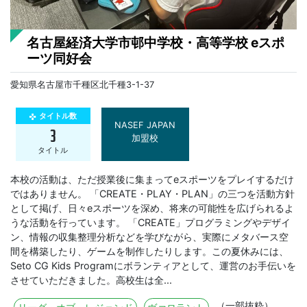
名古屋経済大学市邨中学校・高等学校 eスポ
ーツ同好会
愛知県名古屋市千種区北千種3-1-37
タイトル数
gamepad
NASEF JAPAN
3
加盟校
タイトル
本校の活動は、ただ授業後に集まってeスポーツをプレイするだけ
ではありません。 「CREATE・PLAY・PLAN」の三つを活動方針
として掲げ、日々eスポーツを深め、将来の可能性を広げられるよ
うな活動を行っています。 「CREATE」プログラミングやデザイ
ン、情報の収集整理分析などを学びながら、実際にメタバース空
間を構築したり、ゲームを制作したりします。この夏休みには、
Seto CG Kids Programにボランティアとして、運営のお手伝いを
させていただきました。高校生は全...
（一部抜粋）