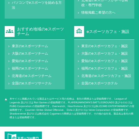
keyboard_arrow_right
パソコンでeスポーツを始める方
keyboard_arrow_right
校・専門学校
法
情報掲載ご希望の方へ
keyboard_arrow_right
おすすめ地域のeスポーツ
groups
foundation
eスポーツカフェ・施設
チーム
東京のeスポーツチーム
東京のeスポーツカフェ・施設
keyboard_arrow_right
keyboard_arrow_right
大阪のeスポーツチーム
大阪のeスポーツカフェ・施設
keyboard_arrow_right
keyboard_arrow_right
愛知のeスポーツチーム
愛知のeスポーツカフェ・施設
keyboard_arrow_right
keyboard_arrow_right
福岡のeスポーツチーム
福岡のeスポーツカフェ・施設
keyboard_arrow_right
keyboard_arrow_right
北海道のeスポーツチーム
北海道のeスポーツカフェ・施設
keyboard_arrow_right
keyboard_arrow_right
全国のeスポーツサークル
全国のeスポーツホテル
keyboard_arrow_right
keyboard_arrow_right
本サイトに掲載されている製品またはサービス等の名称は、各社の商標または登録商標です。 League of
warning
Legends 及びロゴは Riot Games の登録商標です。PLAYERUNKNOWN'S BATTLEGROUNDS 及びそのロゴは
PUBG Corporation の登録商標です。Overwatch、Hearthstone 及びロゴはBLIZZARD ENTERTAINMENT の登
録商標です。 Counter-Strike: Global Oﬀensive、 Dota 2 及びロゴは Valve Corporation の登録商標です。
Shadowverse 及びロゴは株式会社 Cygames の商標または登録商標です。その他の会社名、製品名は各社の商
標または登録商標です。