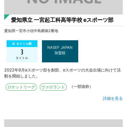
愛知県立 一宮起工科高等学校 eスポーツ部
愛知県一宮市小信中島郷南2番地
タイトル数
gamepad
NASEF JAPAN
3
加盟校
タイトル
2022年9月eスポーツ部を創部、eスポーツの大会出場に向けて活
動を開始しました。
（一部抜粋）
ロケットリーグ
ヴァロラント
詳細を見る