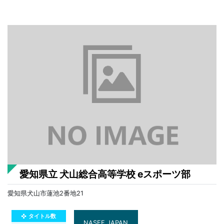
愛知県立 犬山総合高等学校 eスポーツ部
愛知県犬山市蓮池2番地21
タイトル数
gamepad
NASEF JAPAN