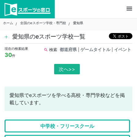
Skip
menu
to
content
ホーム
全国のeスポーツ学校・専門校
愛知県
愛知県のeスポーツ学校一覧
現在の検索結果
都道府県
ゲームタイトル
イベント
検索
|
|
search
30
件
次へ>>
愛知県でeスポーツを学べる高校・専門学校などを掲
載しています。
中学校・フリースクール