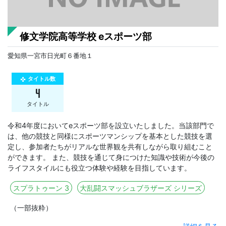
修文学院高等学校 eスポーツ部
愛知県一宮市日光町６番地１
タイトル数
gamepad
4
タイトル
令和4年度においてeスポーツ部を設立いたしました。当該部門で
は、他の競技と同様にスポーツマンシップを基本とした競技を選
定し、参加者たちがリアルな世界観を共有しながら取り組むこと
ができます。 また、競技を通じて身につけた知識や技術が今後の
ライフスタイルにも役立つ体験や経験を目指しています。
スプラトゥーン 3
大乱闘スマッシュブラザーズ シリーズ
（一部抜粋）