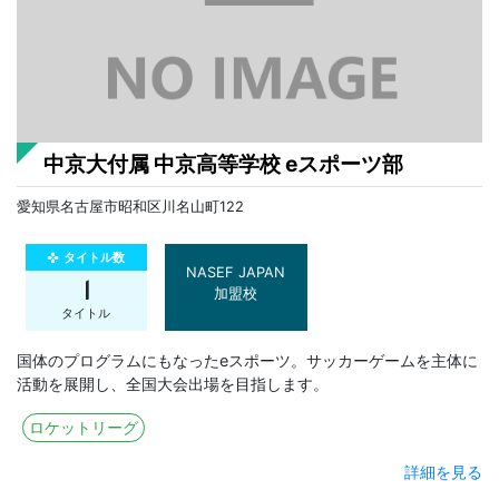
中京大付属 中京高等学校 eスポーツ部
愛知県名古屋市昭和区川名山町122
タイトル数
gamepad
NASEF JAPAN
1
加盟校
タイトル
国体のプログラムにもなったeスポーツ。サッカーゲームを主体に
活動を展開し、全国大会出場を目指します。
ロケットリーグ
詳細を見る