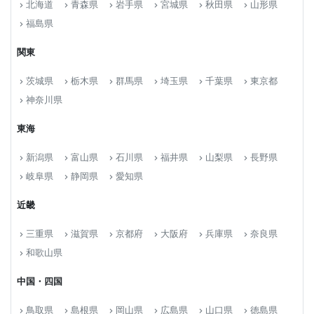
北海道
青森県
岩手県
宮城県
秋田県
山形県
keyboard_arrow_right
keyboard_arrow_right
keyboard_arrow_right
keyboard_arrow_right
keyboard_arrow_right
keyboard_arrow_right
福島県
keyboard_arrow_right
関東
茨城県
栃木県
群馬県
埼玉県
千葉県
東京都
keyboard_arrow_right
keyboard_arrow_right
keyboard_arrow_right
keyboard_arrow_right
keyboard_arrow_right
keyboard_arrow_right
神奈川県
keyboard_arrow_right
東海
新潟県
富山県
石川県
福井県
山梨県
長野県
keyboard_arrow_right
keyboard_arrow_right
keyboard_arrow_right
keyboard_arrow_right
keyboard_arrow_right
keyboard_arrow_right
岐阜県
静岡県
愛知県
keyboard_arrow_right
keyboard_arrow_right
keyboard_arrow_right
近畿
三重県
滋賀県
京都府
大阪府
兵庫県
奈良県
keyboard_arrow_right
keyboard_arrow_right
keyboard_arrow_right
keyboard_arrow_right
keyboard_arrow_right
keyboard_arrow_right
和歌山県
keyboard_arrow_right
中国・四国
鳥取県
島根県
岡山県
広島県
山口県
徳島県
keyboard_arrow_right
keyboard_arrow_right
keyboard_arrow_right
keyboard_arrow_right
keyboard_arrow_right
keyboard_arrow_right