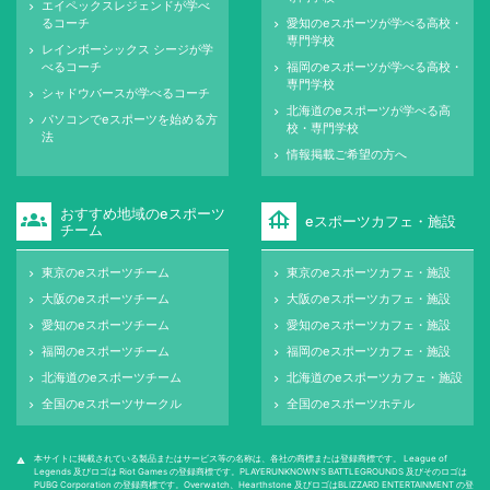
エイペックスレジェンドが学べ
keyboard_arrow_right
るコーチ
愛知のeスポーツが学べる高校・
keyboard_arrow_right
専門学校
レインボーシックス シージが学
keyboard_arrow_right
べるコーチ
福岡のeスポーツが学べる高校・
keyboard_arrow_right
専門学校
シャドウバースが学べるコーチ
keyboard_arrow_right
北海道のeスポーツが学べる高
keyboard_arrow_right
パソコンでeスポーツを始める方
keyboard_arrow_right
校・専門学校
法
情報掲載ご希望の方へ
keyboard_arrow_right
おすすめ地域のeスポーツ
groups
foundation
eスポーツカフェ・施設
チーム
東京のeスポーツチーム
東京のeスポーツカフェ・施設
keyboard_arrow_right
keyboard_arrow_right
大阪のeスポーツチーム
大阪のeスポーツカフェ・施設
keyboard_arrow_right
keyboard_arrow_right
愛知のeスポーツチーム
愛知のeスポーツカフェ・施設
keyboard_arrow_right
keyboard_arrow_right
福岡のeスポーツチーム
福岡のeスポーツカフェ・施設
keyboard_arrow_right
keyboard_arrow_right
北海道のeスポーツチーム
北海道のeスポーツカフェ・施設
keyboard_arrow_right
keyboard_arrow_right
全国のeスポーツサークル
全国のeスポーツホテル
keyboard_arrow_right
keyboard_arrow_right
本サイトに掲載されている製品またはサービス等の名称は、各社の商標または登録商標です。 League of
warning
Legends 及びロゴは Riot Games の登録商標です。PLAYERUNKNOWN'S BATTLEGROUNDS 及びそのロゴは
PUBG Corporation の登録商標です。Overwatch、Hearthstone 及びロゴはBLIZZARD ENTERTAINMENT の登