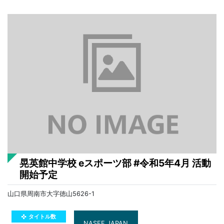
晃英館中学校 eスポーツ部 #令和5年4月 活動
開始予定
山口県周南市大字徳山5626-1
タイトル数
gamepad
NASEF JAPAN