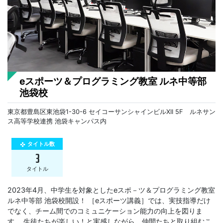
eスポーツ＆プログラミング教室 ルネ中等部
池袋校
東京都豊島区東池袋1-30-6 セイコーサンシャインビルXII 5F ルネサン
ス高等学校連携 池袋キャンパス内
タイトル数
gamepad
3
タイトル
2023年4月、中学生を対象としたeスポ－ツ＆プログラミング教室
ルネ中等部 池袋校開設！ ［eスポーツ講義］では、実技指導だけ
でなく、チーム間でのコミュニケーション能力の向上を図りま
す。 生徒たちが楽しい！と実感しながら、仲間たちと取り組むこ