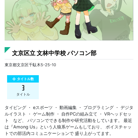
文京区立 文林中学校 パソコン部
東京都文京区千駄木5-25-10
タイトル数
gamepad
3
タイトル
タイピング ・ eスポーツ ・ 動画編集 ・ プログラミング ・ デジタ
ルイラスト ・ ゲーム制作 ・ 自作PCの組み立て ・ VRヘッドセッ
ト など、 パソコンでできる制作や研究活動をしています。 最近
は『Among Us』という人狼系ゲームもしており、 ボイスチャッ
トでの部活内コミュニケーションで 盛り上がってます。