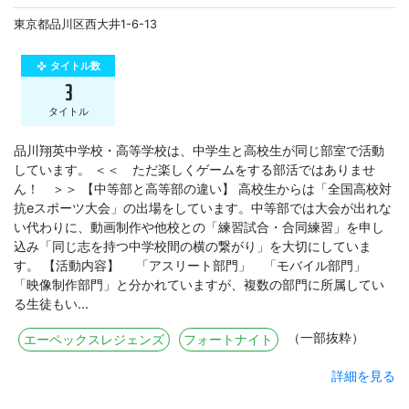
東京都品川区西大井1-6-13
タイトル数
gamepad
3
タイトル
品川翔英中学校・高等学校は、中学生と高校生が同じ部室で活動
しています。 ＜＜ ただ楽しくゲームをする部活ではありませ
ん！ ＞＞ 【中等部と高等部の違い】 高校生からは「全国高校対
抗eスポーツ大会」の出場をしています。中等部では大会が出れな
い代わりに、動画制作や他校との「練習試合・合同練習」を申し
込み「同じ志を持つ中学校間の横の繋がり」を大切にしていま
す。 【活動内容】 「アスリート部門」 「モバイル部門」
「映像制作部門」と分かれていますが、複数の部門に所属してい
る生徒もい...
（一部抜粋）
エーペックスレジェンズ
フォートナイト
詳細を見る