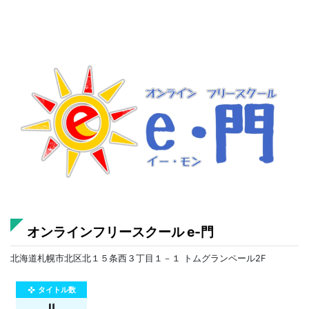
オンラインフリースクール e-門
北海道札幌市北区北１５条西３丁目１－１ トムグランペール2F
タイトル数
gamepad