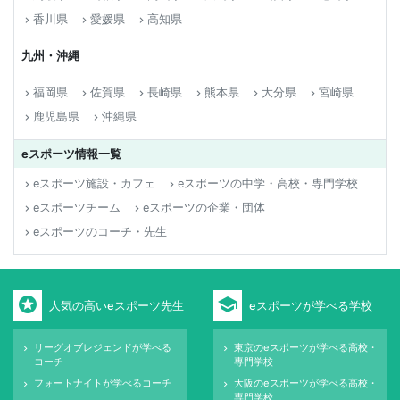
香川県
愛媛県
高知県
keyboard_arrow_right
keyboard_arrow_right
keyboard_arrow_right
九州・沖縄
福岡県
佐賀県
長崎県
熊本県
大分県
宮崎県
keyboard_arrow_right
keyboard_arrow_right
keyboard_arrow_right
keyboard_arrow_right
keyboard_arrow_right
keyboard_arrow_right
鹿児島県
沖縄県
keyboard_arrow_right
keyboard_arrow_right
eスポーツ情報一覧
eスポーツ施設・カフェ
eスポーツの中学・高校・専門学校
keyboard_arrow_right
keyboard_arrow_right
eスポーツチーム
eスポーツの企業・団体
keyboard_arrow_right
keyboard_arrow_right
eスポーツのコーチ・先生
keyboard_arrow_right
stars
school
人気の高いeスポーツ先生
eスポーツが学べる学校
リーグオブレジェンドが学べる
東京のeスポーツが学べる高校・
keyboard_arrow_right
keyboard_arrow_right
コーチ
専門学校
フォートナイトが学べるコーチ
大阪のeスポーツが学べる高校・
keyboard_arrow_right
keyboard_arrow_right
専門学校