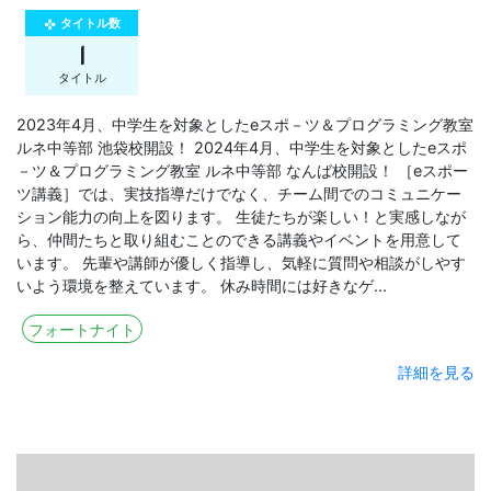
タイトル数
gamepad
1
タイトル
2023年4月、中学生を対象としたeスポ－ツ＆プログラミング教室
ルネ中等部 池袋校開設！ 2024年4月、中学生を対象としたeスポ
－ツ＆プログラミング教室 ルネ中等部 なんば校開設！ ［eスポー
ツ講義］では、実技指導だけでなく、チーム間でのコミュニケー
ション能力の向上を図ります。 生徒たちが楽しい！と実感しなが
ら、仲間たちと取り組むことのできる講義やイベントを用意して
います。 先輩や講師が優しく指導し、気軽に質問や相談がしやす
いよう環境を整えています。 休み時間には好きなゲ...
フォートナイト
詳細を見る