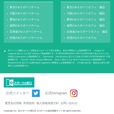
東京のeスポーツチーム
東京のeスポーツカフェ・施設
keyboard_arrow_right
keyboard_arrow_right
大阪のeスポーツチーム
大阪のeスポーツカフェ・施設
keyboard_arrow_right
keyboard_arrow_right
愛知のeスポーツチーム
愛知のeスポーツカフェ・施設
keyboard_arrow_right
keyboard_arrow_right
福岡のeスポーツチーム
福岡のeスポーツカフェ・施設
keyboard_arrow_right
keyboard_arrow_right
北海道のeスポーツチーム
北海道のeスポーツカフェ・施設
keyboard_arrow_right
keyboard_arrow_right
全国のeスポーツサークル
全国のeスポーツホテル
keyboard_arrow_right
keyboard_arrow_right
本サイトに掲載されている製品またはサービス等の名称は、各社の商標または登録商標です。 League of
warning
Legends 及びロゴは Riot Games の登録商標です。PLAYERUNKNOWN'S BATTLEGROUNDS 及びそのロゴは
PUBG Corporation の登録商標です。Overwatch、Hearthstone 及びロゴはBLIZZARD ENTERTAINMENT の登
録商標です。 Counter-Strike: Global Oﬀensive、 Dota 2 及びロゴは Valve Corporation の登録商標です。
Shadowverse 及びロゴは株式会社 Cygames の商標または登録商標です。その他の会社名、製品名は各社の商
標または登録商標です。
公式ツイッター
公式Instagram
運営会社情報
利用規約
個人情報保護方針
お問い合わせ
Copyright (c) 【eスポーツの窓口】eスポーツの総合情報サイト All rights reserved.