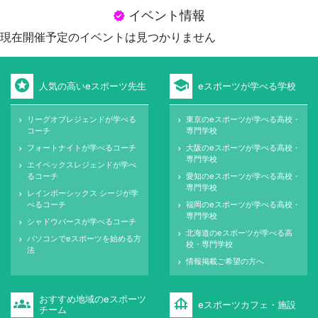
イベント情報
verified
現在開催予定のイベントは見つかりません
stars
school
人気の高いeスポーツ先生
eスポーツが学べる学校
リーグオブレジェンドが学べる
東京のeスポーツが学べる高校・
keyboard_arrow_right
keyboard_arrow_right
コーチ
専門学校
フォートナイトが学べるコーチ
大阪のeスポーツが学べる高校・
keyboard_arrow_right
keyboard_arrow_right
専門学校
エイペックスレジェンドが学べ
keyboard_arrow_right
るコーチ
愛知のeスポーツが学べる高校・
keyboard_arrow_right
専門学校
レインボーシックス シージが学
keyboard_arrow_right
べるコーチ
福岡のeスポーツが学べる高校・
keyboard_arrow_right
専門学校
シャドウバースが学べるコーチ
keyboard_arrow_right
北海道のeスポーツが学べる高
keyboard_arrow_right
パソコンでeスポーツを始める方
keyboard_arrow_right
校・専門学校
法
情報掲載ご希望の方へ
keyboard_arrow_right
おすすめ地域のeスポーツ
groups
foundation
eスポーツカフェ・施設
チーム