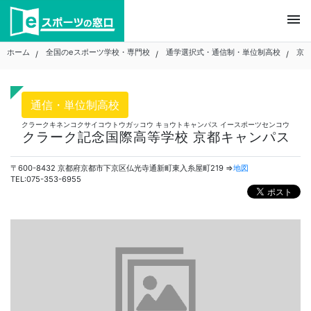
Skip
menu
to
content
ホーム
全国のeスポーツ学校・専門校
通学選択式・通信制・単位制高校
京
通信・単位制高校
クラークキネンコクサイコウトウガッコウ キョウトキャンパス イースポーツセンコウ
クラーク記念国際高等学校 京都キャンパス
〒600-8432 京都府京都市下京区仏光寺通新町東入糸屋町219 ⇒
地図
TEL:075-353-6955