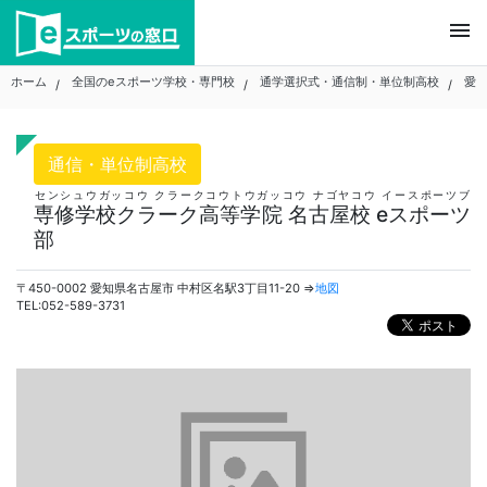
Skip
menu
to
content
ホーム
全国のeスポーツ学校・専門校
通学選択式・通信制・単位制高校
愛
通信・単位制高校
センシュウガッコウ クラークコウトウガッコウ ナゴヤコウ イースポーツブ
専修学校クラーク高等学院 名古屋校 eスポーツ
部
〒450-0002 愛知県名古屋市 中村区名駅3丁目11-20 ⇒
地図
TEL:052-589-3731