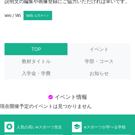
説明文の編集や画像登録にご協力いただければ幸いです。
Web / SNS
Web
公式サイト
TOP
イベント
教材タイトル
学部・コース
入学金・学費
お知らせ
イベント情報
verified
現在開催予定のイベントは見つかりません
stars
school
人気の高いeスポーツ先生
eスポーツが学べる学校