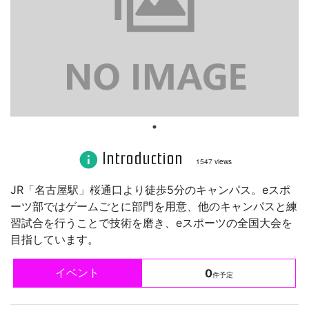
Introduction
info
1547 views
JR「名古屋駅」桜通口より徒歩5分のキャンパス。eスポ
ーツ部ではゲームごとに部門を用意、他のキャンパスと練
習試合を行うことで技術を磨き、eスポーツの全国大会を
目指しています。
イベント
0
件予定