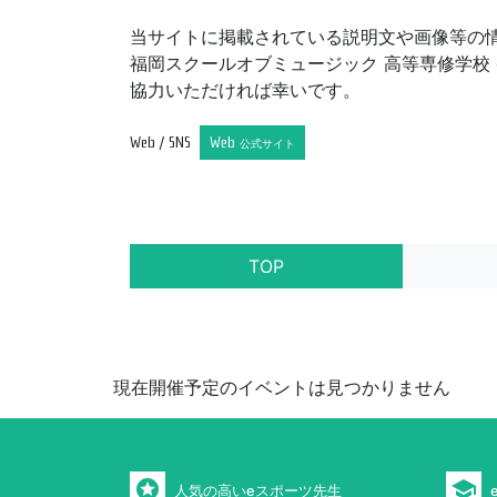
当サイトに掲載されている説明文や画像等の
福岡スクールオブミュージック 高等専修学校
協力いただければ幸いです。
Web / SNS
Web
公式サイト
TOP
現在開催予定のイベントは見つかりません
stars
school
人気の高いeスポーツ先生