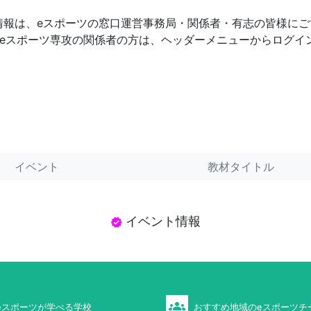
情報は、eスポーツの窓口運営事務局・関係者・有志の皆様にご
 eスポーツ専攻の関係者の方は、ヘッダーメニューからログイ
イベント
教材タイトル
イベント情報
verified
groups
eスポーツが学べる学校
おすすめ地域のeスポーツチ