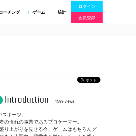
ログイン
コーチング
ゲーム
統計
会員登録
Introduction
fo
1599 views
eスポーツ。
者の憧れの職業であるプロゲーマー。
盛り上がりを見せる今、ゲームはもちろんグ