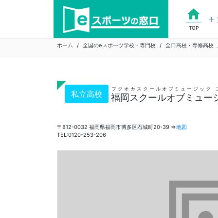
Skip
home
to
content
TOP
ホーム
全国のeスポーツ学校・専門校
全日高校・専修高校
フクオカスクールオブミュージック 
私立高校
福岡スクールオブミュージ
〒812-0032 福岡県福岡市博多区石城町20-39 ⇒
地図
TEL:0120-253-206