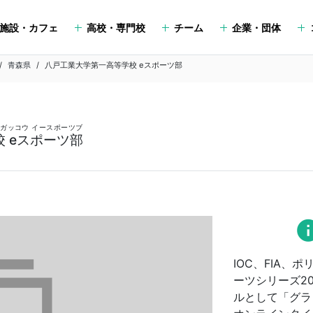
施設・カフェ
高校・専門校
チーム
企業・団体
青森県
八戸工業大学第一高等学校 eスポーツ部
ガッコウ イースポーツブ
 eスポーツ部
in
IOC、FIA
ーツシリーズ2
ルとして「グラ