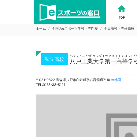
Skip
home
to
content
TOP
ホーム
全国のeスポーツ学校・専門校
全日高校・専修高校
ハチノヘコウギョウダイガクダイイチコウトウ
私立高校
八戸工業大学第一高等学校
〒031-0822 青森県八戸市白銀町字右岩淵通7-10 ⇒
地図
TEL:0178-33-5121