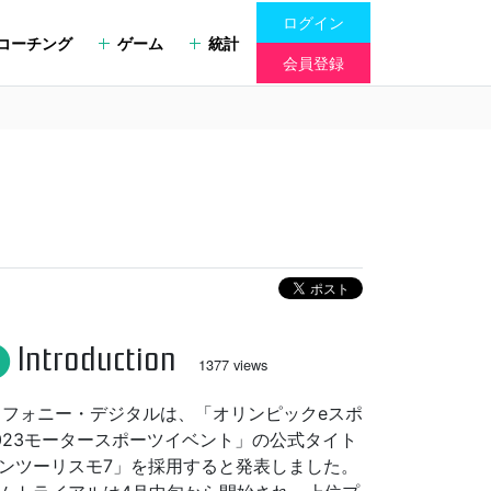
ログイン
コーチング
ゲーム
統計
会員登録
Introduction
fo
1377 views
、ポリフォニー・デジタルは、「オリンピックeスポ
023モータースポーツイベント」の公式タイト
ンツーリスモ7」を採用すると発表しました。