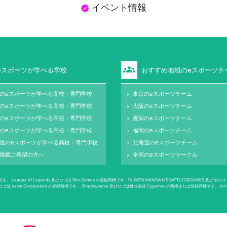
イベント情報
verified
groups
eスポーツが学べる学校
おすすめ地域のeスポーツチ
のeスポーツが学べる高校・専門学校
東京のeスポーツチーム
keyboard_arrow_right
のeスポーツが学べる高校・専門学校
大阪のeスポーツチーム
keyboard_arrow_right
のeスポーツが学べる高校・専門学校
愛知のeスポーツチーム
keyboard_arrow_right
のeスポーツが学べる高校・専門学校
福岡のeスポーツチーム
keyboard_arrow_right
道のeスポーツが学べる高校・専門学校
北海道のeスポーツチーム
keyboard_arrow_right
掲載ご希望の方へ
全国のeスポーツサークル
keyboard_arrow_right
 Legends 及びロゴは Riot Games の登録商標です。PLAYERUNKNOWN'S BATTLEGROUNDS 及びそのロゴは PUBG
、 Dota 2 及びロゴは Valve Corporation の登録商標です。 Shadowverse 及びロゴは株式会社 Cygames の商標また