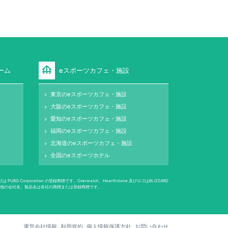
foundation
ーム
eスポーツカフェ・施設
東京のeスポーツカフェ・施設
keyboard_arrow_right
大阪のeスポーツカフェ・施設
keyboard_arrow_right
愛知のeスポーツカフェ・施設
keyboard_arrow_right
福岡のeスポーツカフェ・施設
keyboard_arrow_right
北海道のeスポーツカフェ・施設
keyboard_arrow_right
全国のeスポーツホテル
keyboard_arrow_right
 Corporation の登録商標です。Overwatch、Hearthstone 及びロゴはBLIZZARD
は登録商標です。その他の会社名、製品名は各社の商標または登録商標です。
運営会社情報
利用規約
個人情報保護方針
お問い合わせ