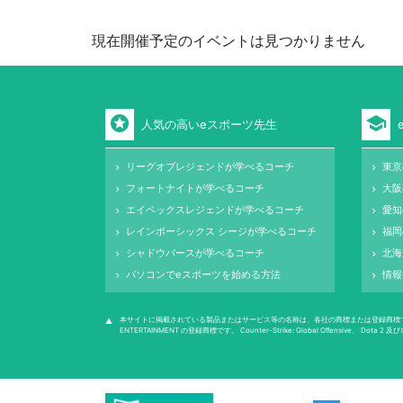
現在開催予定のイベントは見つかりません
stars
school
人気の高いeスポーツ先生
リーグオブレジェンドが学べるコーチ
東京
keyboard_arrow_right
keyboard_arrow_right
フォートナイトが学べるコーチ
大阪
keyboard_arrow_right
keyboard_arrow_right
エイペックスレジェンドが学べるコーチ
愛知
keyboard_arrow_right
keyboard_arrow_right
レインボーシックス シージが学べるコーチ
福岡
keyboard_arrow_right
keyboard_arrow_right
シャドウバースが学べるコーチ
北海
keyboard_arrow_right
keyboard_arrow_right
パソコンでeスポーツを始める方法
情報
keyboard_arrow_right
keyboard_arrow_right
本サイトに掲載されている製品またはサービス等の名称は、各社の商標または登録商標です。 League of
warning
ENTERTAINMENT の登録商標です。 Counter-Strike: Global Oﬀensive