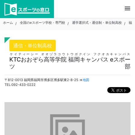
Skip
menu
to
content
ホーム
全国のeスポーツ学校・専門校
通学選択式・通信制・単位制高校
福
通信・単位制高校
ケイティーシー オオゾラコウトウガクイン フクオカキャンパス
KTCおおぞら高等学院 福岡キャンパス eスポー
ツ部
〒812-0013 福岡県福岡市博多区博多駅東2-8-25 ⇒
地図
TEL:092-433-0222