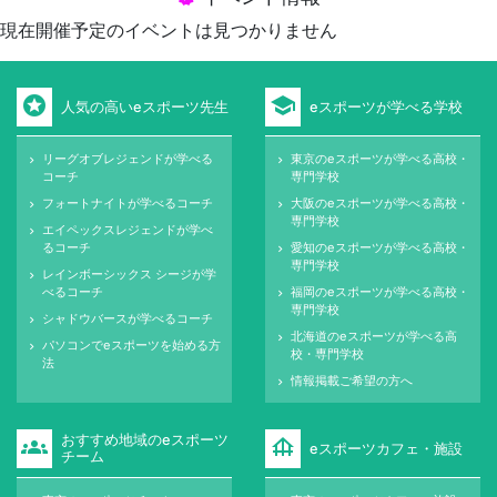
現在開催予定のイベントは見つかりません
stars
school
人気の高いeスポーツ先生
eスポーツが学べる学校
リーグオブレジェンドが学べる
東京のeスポーツが学べる高校・
keyboard_arrow_right
keyboard_arrow_right
コーチ
専門学校
フォートナイトが学べるコーチ
大阪のeスポーツが学べる高校・
keyboard_arrow_right
keyboard_arrow_right
専門学校
エイペックスレジェンドが学べ
keyboard_arrow_right
るコーチ
愛知のeスポーツが学べる高校・
keyboard_arrow_right
専門学校
レインボーシックス シージが学
keyboard_arrow_right
べるコーチ
福岡のeスポーツが学べる高校・
keyboard_arrow_right
専門学校
シャドウバースが学べるコーチ
keyboard_arrow_right
北海道のeスポーツが学べる高
keyboard_arrow_right
パソコンでeスポーツを始める方
keyboard_arrow_right
校・専門学校
法
情報掲載ご希望の方へ
keyboard_arrow_right
おすすめ地域のeスポーツ
groups
foundation
eスポーツカフェ・施設
チーム