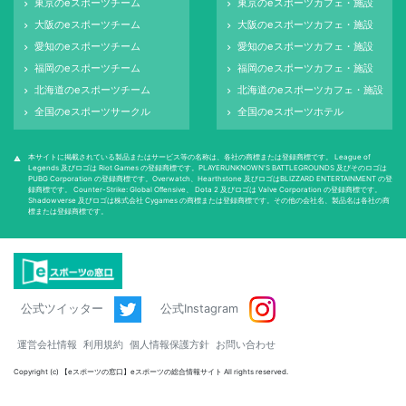
東京のeスポーツチーム
東京のeスポーツカフェ・施設
keyboard_arrow_right
keyboard_arrow_right
大阪のeスポーツチーム
大阪のeスポーツカフェ・施設
keyboard_arrow_right
keyboard_arrow_right
愛知のeスポーツチーム
愛知のeスポーツカフェ・施設
keyboard_arrow_right
keyboard_arrow_right
福岡のeスポーツチーム
福岡のeスポーツカフェ・施設
keyboard_arrow_right
keyboard_arrow_right
北海道のeスポーツチーム
北海道のeスポーツカフェ・施設
keyboard_arrow_right
keyboard_arrow_right
全国のeスポーツサークル
全国のeスポーツホテル
keyboard_arrow_right
keyboard_arrow_right
本サイトに掲載されている製品またはサービス等の名称は、各社の商標または登録商標です。 League of
warning
Legends 及びロゴは Riot Games の登録商標です。PLAYERUNKNOWN'S BATTLEGROUNDS 及びそのロゴは
PUBG Corporation の登録商標です。Overwatch、Hearthstone 及びロゴはBLIZZARD ENTERTAINMENT の登
録商標です。 Counter-Strike: Global Oﬀensive、 Dota 2 及びロゴは Valve Corporation の登録商標です。
Shadowverse 及びロゴは株式会社 Cygames の商標または登録商標です。その他の会社名、製品名は各社の商
標または登録商標です。
公式ツイッター
公式Instagram
運営会社情報
利用規約
個人情報保護方針
お問い合わせ
Copyright (c) 【eスポーツの窓口】eスポーツの総合情報サイト All rights reserved.