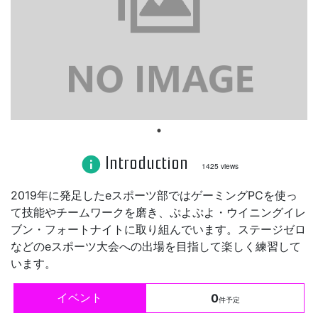
Introduction
info
1425 views
2019年に発足したeスポーツ部ではゲーミングPCを使っ
て技能やチームワークを磨き、ぷよぷよ・ウイニングイレ
ブン・フォートナイトに取り組んでいます。ステージゼロ
などのeスポーツ大会への出場を目指して楽しく練習して
います。
イベント
0
件予定