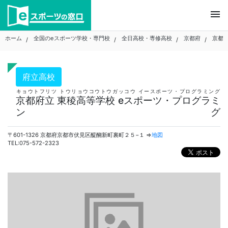
Skip
menu
to
content
ホーム
全国のeスポーツ学校・専門校
全日高校・専修高校
京都府
京都府
府立高校
キョウトフリツ トウリョウコウトウガッコウ イースポーツ・プログラミング
京都府立 東稜高等学校 eスポーツ・プログラミ
ング
〒601-1326 京都府京都市伏見区醍醐新町裏町２５−１ ⇒
地図
TEL:075-572-2323