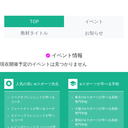
TOP
イベント
教材タイトル
お知らせ
イベント情報
verified
現在開催予定のイベントは見つかりません
stars
school
人気の高いeスポーツ先生
eスポーツが学べる学校
リーグオブレジェンドが学べる
東京のeスポーツが学べる高校・
keyboard_arrow_right
keyboard_arrow_right
コーチ
専門学校
フォートナイトが学べるコーチ
大阪のeスポーツが学べる高校・
keyboard_arrow_right
keyboard_arrow_right
専門学校
エイペックスレジェンドが学べ
keyboard_arrow_right
るコーチ
愛知のeスポーツが学べる高校・
keyboard_arrow_right
専門学校
レインボーシックス シージが学
keyboard_arrow_right