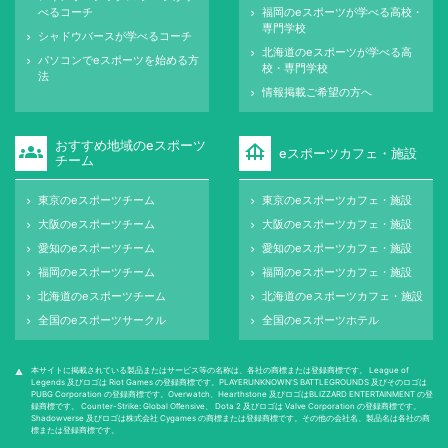
べるコーチ
福岡のeスポーツが学べる高校・
keyboard_arrow_right
専門学校
シャドウバースが学べるコーチ
keyboard_arrow_right
北海道のeスポーツが学べる高
keyboard_arrow_right
パソコンでeスポーツを始める方
keyboard_arrow_right
校・専門学校
法
情報掲載ご希望の方へ
keyboard_arrow_right
おすすめ地域のeスポーツ
groups
foundation
eスポーツカフェ・施設
チーム
東京のeスポーツチーム
東京のeスポーツカフェ・施設
keyboard_arrow_right
keyboard_arrow_right
大阪のeスポーツチーム
大阪のeスポーツカフェ・施設
keyboard_arrow_right
keyboard_arrow_right
愛知のeスポーツチーム
愛知のeスポーツカフェ・施設
keyboard_arrow_right
keyboard_arrow_right
福岡のeスポーツチーム
福岡のeスポーツカフェ・施設
keyboard_arrow_right
keyboard_arrow_right
北海道のeスポーツチーム
北海道のeスポーツカフェ・施設
keyboard_arrow_right
keyboard_arrow_right
全国のeスポーツサークル
全国のeスポーツホテル
keyboard_arrow_right
keyboard_arrow_right
本サイトに掲載されている製品またはサービス等の名称は、各社の商標または登録商標です。 League of
warning
Legends 及びロゴは Riot Games の登録商標です。PLAYERUNKNOWN'S BATTLEGROUNDS 及びそのロゴは
PUBG Corporation の登録商標です。Overwatch、Hearthstone 及びロゴはBLIZZARD ENTERTAINMENT の登
録商標です。 Counter-Strike: Global Oﬀensive、 Dota 2 及びロゴは Valve Corporation の登録商標です。
Shadowverse 及びロゴは株式会社 Cygames の商標または登録商標です。その他の会社名、製品名は各社の商
標または登録商標です。