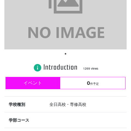
Introduction
info
1269 views
イベント
0
件予定
学校種別
全日高校・専修高校
学部コース