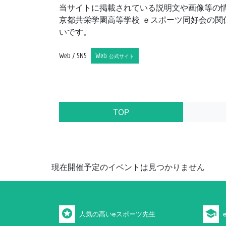
当サイトに掲載されている説明文や画像等の
京都共栄学園高等学校 ｅスポーツ同好会の関
いです。
Web / SNS
Web
公式サイト
TOP
現在開催予定のイベントは見つかりません
stars
school
人気の高いeスポーツ先生