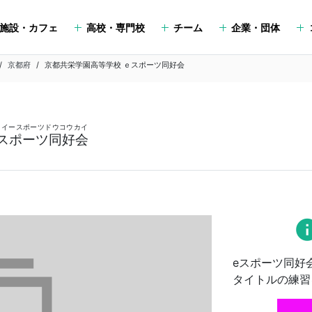
施設・カフェ
高校・専門校
チーム
企業・団体
京都府
京都共栄学園高等学校 ｅスポーツ同好会
 イースポーツドウコウカイ
スポーツ同好会
in
eスポーツ同好
タイトルの練習