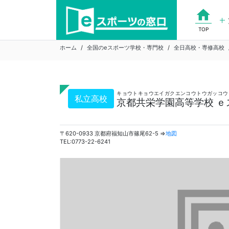
Skip
home
to
content
TOP
ホーム
全国のeスポーツ学校・専門校
全日高校・専修高校
キョウトキョウエイガクエンコウトウガッコウ
私立高校
京都共栄学園高等学校 ｅ
〒620-0933 京都府福知山市篠尾62-5 ⇒
地図
TEL:0773-22-6241