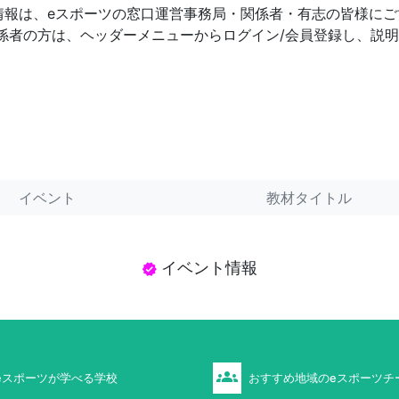
情報は、eスポーツの窓口運営事務局・関係者・有志の皆様にご
係者の方は、ヘッダーメニューからログイン/会員登録し、説
イベント
教材タイトル
イベント情報
verified
groups
eスポーツが学べる学校
おすすめ地域のeスポーツチ