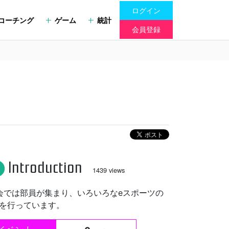
ログイン
コーチング
ゲーム
統計
会員登録
Introduction
fo
1439 views
会では部員が集まり、いろいろなeスポーツの
を行っています。