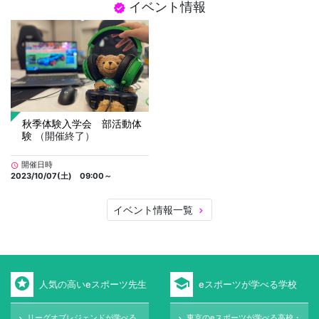
イベント情報
verified
秋季体験入学会 部活動体
験
（開催終了）
開催日時
schedule
2023/10/07(土) 09:00～
イベント情報一覧
keyboard_arrow_right
stars
school
人気の高いeスポーツ先生
eスポーツが学べる学校
リーグオブレジェンドが学べる
東京のeスポーツが学べる高校・
keyboard_arrow_right
keyboard_arrow_right