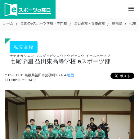
Skip
menu
to
content
ホーム
全国のeスポーツ学校・専門校
全日高校・専修高校
島根県
七尾学
私立高校
ナナオガクエン マスダヒガシコウトウガッコウ イースポーツブ
七尾学園 益田東高等学校 eスポーツ部
〒698-0011 島根県益田市染羽町1-24 ⇒
地図
TEL:0856-23-3435