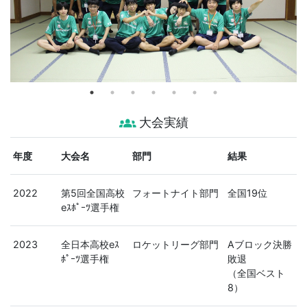
groups_2
大会実績
年度
大会名
部門
結果
2022
第5回全国高校
フォートナイト部門
全国19位
eｽﾎﾟｰﾂ選手権
2023
全日本高校eｽ
ロケットリーグ部門
Aブロック決勝
ﾎﾟｰﾂ選手権
敗退
（全国ベスト
8）