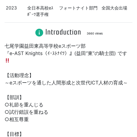
2023
全日本高校eｽ
フォートナイト部門
全国大会出場
ﾎﾟｰﾂ選手権
Introduction
info
3660 views
七尾学園益田東高等学校eスポーツ部
『e-AST Knights（ｲｰｽﾄﾅｲﾂ）』(益田“東”の騎士団) です
【活動理念】
～eスポーツを通した人間形成と次世代ICT人材の育成～
【部訓】
○礼節を重んじる
○試行錯誤を重ねる
○相互尊重
【目標】