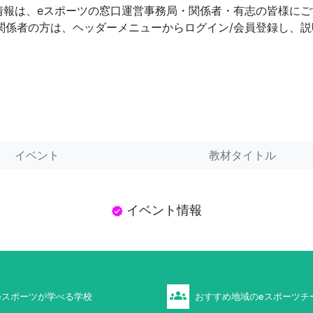
情報は、eスポーツの窓口運営事務局・関係者・有志の皆様にご
の関係者の方は、ヘッダーメニューからログイン/会員登録し、
イベント
教材タイトル
イベント情報
verified
groups
eスポーツが学べる学校
おすすめ地域のeスポーツチ