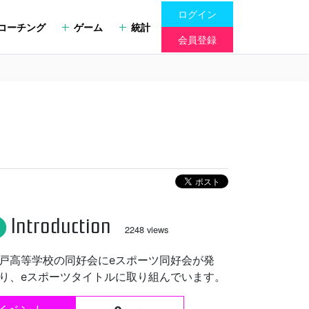
ログイン
コーチング
ゲーム
統計
会員登録
Introduction
fo
2248 views
戸高等学校の同好会にeスポーツ同好会が発
り、eスポーツタイトルに取り組んでいます。