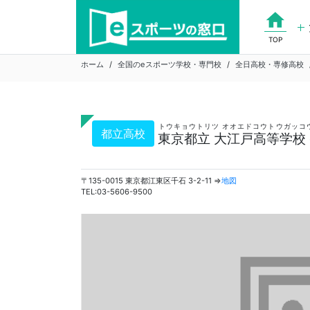
Skip
home
to
content
TOP
ホーム
全国のeスポーツ学校・専門校
全日高校・専修高校
トウキョウトリツ オオエドコウトウガッコ
都立高校
東京都立 大江戸高等学校
〒135-0015 東京都江東区千石 3-2-11 ⇒
地図
TEL:03-5606-9500