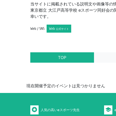
当サイトに掲載されている説明文や画像等の
東京都立 大江戸高等学校 eスポーツ同好会
幸いです。
Web / SNS
Web
公式サイト
TOP
現在開催予定のイベントは見つかりません
stars
school
人気の高いeスポーツ先生