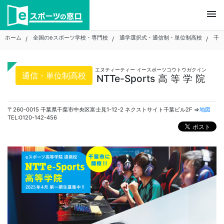
Skip
menu
to
content
ホーム
全国のeスポーツ学校・専門校
通学選択式・通信制・単位制高校
千
エヌティーティー イースポーツコウトウガクイン
通信・単位制高校
NTTe-Sports高等学院
〒260-0015 千葉県千葉市中央区富士見1-12-2 ネクストサイト千葉ビル2F ⇒
地図
TEL:0120-142-456