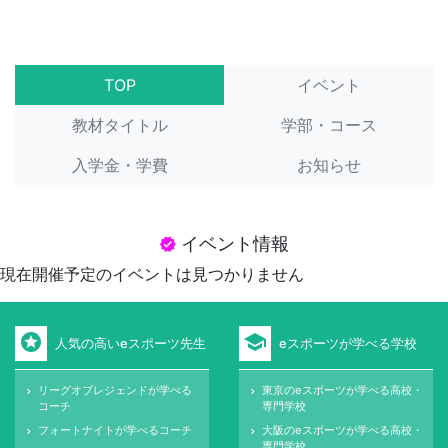
TOP
イベント
教材タイトル
学部・コース
入学金・学費
お知らせ
イベント情報
verified
現在開催予定のイベントは見つかりません
stars
school
人気の高いeスポーツ先生
eスポーツが学べる学校
リーグオブレジェンドが学べる
東京のeスポーツが学べる高校・
keyboard_arrow_right
keyboard_arrow_right
コーチ
専門学校
フォートナイトが学べるコーチ
大阪のeスポーツが学べる高校・
keyboard_arrow_right
keyboard_arrow_right
専門学校