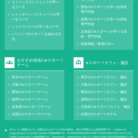
エイペックスレジェンドが学べ
keyboard_arrow_right
るコーチ
愛知のeスポーツが学べる高校・
keyboard_arrow_right
専門学校
レインボーシックス シージが学
keyboard_arrow_right
べるコーチ
福岡のeスポーツが学べる高校・
keyboard_arrow_right
専門学校
シャドウバースが学べるコーチ
keyboard_arrow_right
北海道のeスポーツが学べる高
keyboard_arrow_right
パソコンでeスポーツを始める方
keyboard_arrow_right
校・専門学校
法
情報掲載ご希望の方へ
keyboard_arrow_right
おすすめ地域のeスポーツ
groups
foundation
eスポーツカフェ・施設
チーム
東京のeスポーツチーム
東京のeスポーツカフェ・施設
keyboard_arrow_right
keyboard_arrow_right
大阪のeスポーツチーム
大阪のeスポーツカフェ・施設
keyboard_arrow_right
keyboard_arrow_right
愛知のeスポーツチーム
愛知のeスポーツカフェ・施設
keyboard_arrow_right
keyboard_arrow_right
福岡のeスポーツチーム
福岡のeスポーツカフェ・施設
keyboard_arrow_right
keyboard_arrow_right
北海道のeスポーツチーム
北海道のeスポーツカフェ・施設
keyboard_arrow_right
keyboard_arrow_right
全国のeスポーツサークル
全国のeスポーツホテル
keyboard_arrow_right
keyboard_arrow_right
本サイトに掲載されている製品またはサービス等の名称は、各社の商標または登録商標です。 League of
warning
Legends 及びロゴは Riot Games の登録商標です。PLAYERUNKNOWN'S BATTLEGROUNDS 及びそのロゴは
PUBG Corporation の登録商標です。Overwatch、Hearthstone 及びロゴはBLIZZARD ENTERTAINMENT の登