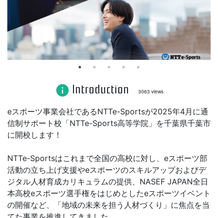
Introduction
info
3063 views
eスポーツ事業会社であるNTTe-Sportsが2025年4月に通
信制サポート校「NTTe-Sports高等学院」を千葉県千葉市
に開校します！
NTTe-Sportsはこれまで全国の高校に対し、eスポーツ部
活動の立ち上げ支援やeスポーツのスキルアップおよびデ
ジタル人材育成カリキュラムの提供、NASEF JAPAN全日
本高校eスポーツ選手権をはじめとしたeスポーツイベント
の開催など、「地域の未来を担う人材づくり」に焦点を当
てた事業を推進してきました。