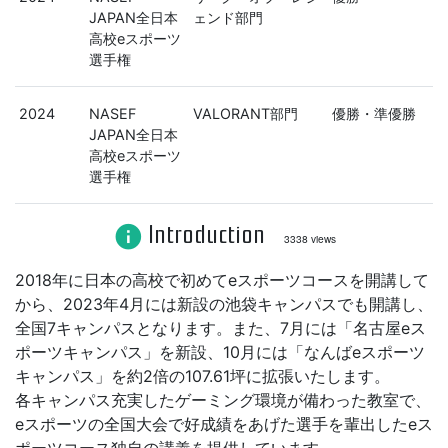
JAPAN全日本
ェンド部門
高校eスポーツ
選手権
2024
NASEF
VALORANT部門
優勝・準優勝
JAPAN全日本
高校eスポーツ
選手権
Introduction
info
3338 views
2018年に日本の高校で初めてeスポーツコースを開講して
から、2023年4月には新設の池袋キャンパスでも開講し、
全国7キャンパスとなります。また、7月には「名古屋eス
ポーツキャンパス」を新設、10月には「なんばeスポーツ
キャンパス」を約2倍の107.61坪に拡張いたします。
各キャンパス充実したゲーミング環境が備わった教室で、
eスポーツの全国大会で好成績をあげた選手を輩出したeス
ポーツコース独自の講義を提供しています。