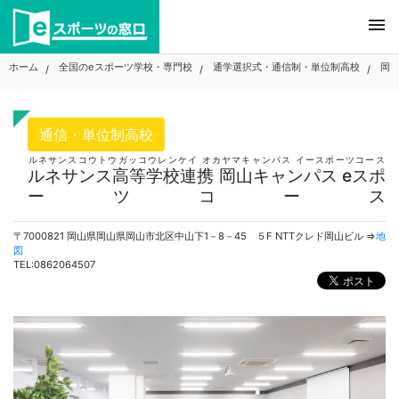
Skip
menu
to
content
ホーム
全国のeスポーツ学校・専門校
通学選択式・通信制・単位制高校
岡
通信・単位制高校
ルネサンスコウトウガッコウレンケイ オカヤマキャンパス イースポーツコース
ルネサンス高等学校連携 岡山キャンパス eスポ
ーツコース
〒7000821 岡山県岡山県岡山市北区中山下1－8－45 ５F NTTクレド岡山ビル ⇒
地
図
TEL:0862064507