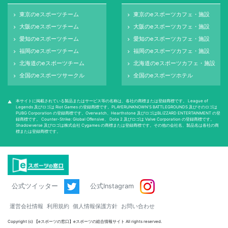
東京のeスポーツチーム
東京のeスポーツカフェ・施設
keyboard_arrow_right
keyboard_arrow_right
大阪のeスポーツチーム
大阪のeスポーツカフェ・施設
keyboard_arrow_right
keyboard_arrow_right
愛知のeスポーツチーム
愛知のeスポーツカフェ・施設
keyboard_arrow_right
keyboard_arrow_right
福岡のeスポーツチーム
福岡のeスポーツカフェ・施設
keyboard_arrow_right
keyboard_arrow_right
北海道のeスポーツチーム
北海道のeスポーツカフェ・施設
keyboard_arrow_right
keyboard_arrow_right
全国のeスポーツサークル
全国のeスポーツホテル
keyboard_arrow_right
keyboard_arrow_right
本サイトに掲載されている製品またはサービス等の名称は、各社の商標または登録商標です。 League of
warning
Legends 及びロゴは Riot Games の登録商標です。PLAYERUNKNOWN'S BATTLEGROUNDS 及びそのロゴは
PUBG Corporation の登録商標です。Overwatch、Hearthstone 及びロゴはBLIZZARD ENTERTAINMENT の登
録商標です。 Counter-Strike: Global Oﬀensive、 Dota 2 及びロゴは Valve Corporation の登録商標です。
Shadowverse 及びロゴは株式会社 Cygames の商標または登録商標です。その他の会社名、製品名は各社の商
標または登録商標です。
公式ツイッター
公式Instagram
運営会社情報
利用規約
個人情報保護方針
お問い合わせ
Copyright (c) 【eスポーツの窓口】eスポーツの総合情報サイト All rights reserved.