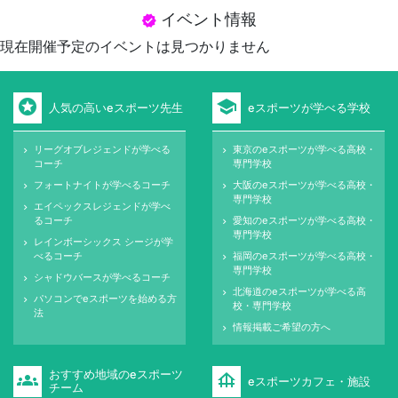
イベント情報
verified
現在開催予定のイベントは見つかりません
stars
school
人気の高いeスポーツ先生
eスポーツが学べる学校
リーグオブレジェンドが学べる
東京のeスポーツが学べる高校・
keyboard_arrow_right
keyboard_arrow_right
コーチ
専門学校
フォートナイトが学べるコーチ
大阪のeスポーツが学べる高校・
keyboard_arrow_right
keyboard_arrow_right
専門学校
エイペックスレジェンドが学べ
keyboard_arrow_right
るコーチ
愛知のeスポーツが学べる高校・
keyboard_arrow_right
専門学校
レインボーシックス シージが学
keyboard_arrow_right
べるコーチ
福岡のeスポーツが学べる高校・
keyboard_arrow_right
専門学校
シャドウバースが学べるコーチ
keyboard_arrow_right
北海道のeスポーツが学べる高
keyboard_arrow_right
パソコンでeスポーツを始める方
keyboard_arrow_right
校・専門学校
法
情報掲載ご希望の方へ
keyboard_arrow_right
おすすめ地域のeスポーツ
groups
foundation
eスポーツカフェ・施設
チーム