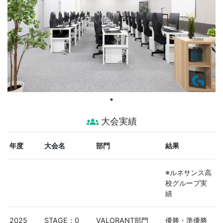
groups_2
大会実績
年度
大会名
部門
結果
※ルネサンス高
校グループ実
績
2025
STAGE：0
VALORANT部門
優勝・準優勝