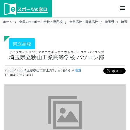
Skip
menu
to
content
ホーム
全国のeスポーツ学校・専門校
全日高校・専修高校
埼玉県
埼玉
県立高校
サイタマケンリツサヤマコウギョウコウトウガッコウ パソコンブ
埼玉県立狭山工業高等学校 パソコン部
〒350-1306 埼玉県狭山市富士見2丁目5番1号 ⇒
地図
TEL:04-2957-3141