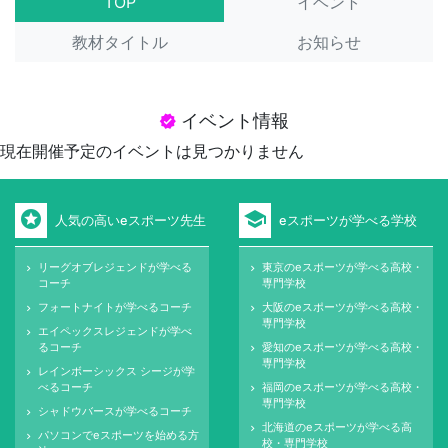
TOP
イベント
教材タイトル
お知らせ
イベント情報
verified
現在開催予定のイベントは見つかりません
stars
school
人気の高いeスポーツ先生
eスポーツが学べる学校
リーグオブレジェンドが学べる
東京のeスポーツが学べる高校・
keyboard_arrow_right
keyboard_arrow_right
コーチ
専門学校
フォートナイトが学べるコーチ
大阪のeスポーツが学べる高校・
keyboard_arrow_right
keyboard_arrow_right
専門学校
エイペックスレジェンドが学べ
keyboard_arrow_right
るコーチ
愛知のeスポーツが学べる高校・
keyboard_arrow_right
専門学校
レインボーシックス シージが学
keyboard_arrow_right
べるコーチ
福岡のeスポーツが学べる高校・
keyboard_arrow_right
専門学校
シャドウバースが学べるコーチ
keyboard_arrow_right
北海道のeスポーツが学べる高
keyboard_arrow_right
パソコンでeスポーツを始める方
keyboard_arrow_right
校・専門学校