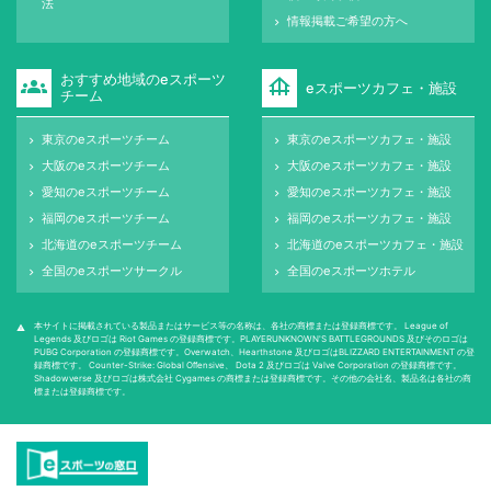
法
情報掲載ご希望の方へ
keyboard_arrow_right
おすすめ地域のeスポーツ
groups
foundation
eスポーツカフェ・施設
チーム
東京のeスポーツチーム
東京のeスポーツカフェ・施設
keyboard_arrow_right
keyboard_arrow_right
大阪のeスポーツチーム
大阪のeスポーツカフェ・施設
keyboard_arrow_right
keyboard_arrow_right
愛知のeスポーツチーム
愛知のeスポーツカフェ・施設
keyboard_arrow_right
keyboard_arrow_right
福岡のeスポーツチーム
福岡のeスポーツカフェ・施設
keyboard_arrow_right
keyboard_arrow_right
北海道のeスポーツチーム
北海道のeスポーツカフェ・施設
keyboard_arrow_right
keyboard_arrow_right
全国のeスポーツサークル
全国のeスポーツホテル
keyboard_arrow_right
keyboard_arrow_right
本サイトに掲載されている製品またはサービス等の名称は、各社の商標または登録商標です。 League of
warning
Legends 及びロゴは Riot Games の登録商標です。PLAYERUNKNOWN'S BATTLEGROUNDS 及びそのロゴは
PUBG Corporation の登録商標です。Overwatch、Hearthstone 及びロゴはBLIZZARD ENTERTAINMENT の登
録商標です。 Counter-Strike: Global Oﬀensive、 Dota 2 及びロゴは Valve Corporation の登録商標です。
Shadowverse 及びロゴは株式会社 Cygames の商標または登録商標です。その他の会社名、製品名は各社の商
標または登録商標です。