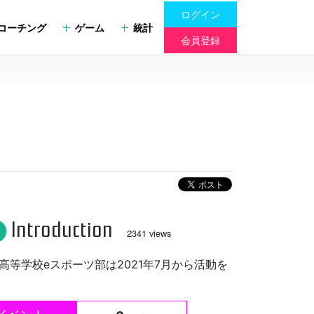
ログイン
コーチング
ゲーム
統計
会員登録
Introduction
fo
2341 views
高等学校eスポーツ部は2021年7月から活動を