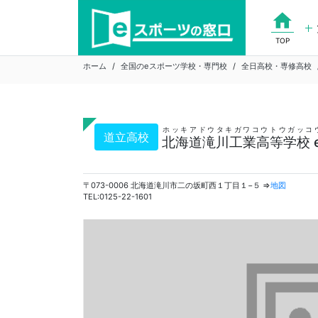
Skip
home
to
content
TOP
ホーム
全国のeスポーツ学校・専門校
全日高校・専修高校
ホッキアドウタキガワコウトウガッコ
道立高校
北海道滝川工業高等学校 
〒073-0006 北海道滝川市二の坂町西１丁目１−５ ⇒
地図
TEL:0125-22-1601