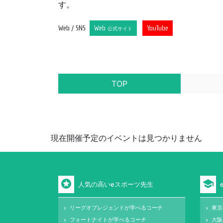
す。
Web / SNS
Web
YouTube
公式サイト
TOP
現在開催予定のイベントは見つかりません
stars
school
人気の高いeスポーツ先生
リーグオブレジェンドが学べるコーチ
東京
keyboard_arrow_right
keyboard_arrow_right
フォートナイトが学べるコーチ
大阪
keyboard_arrow_right
keyboard_arrow_right