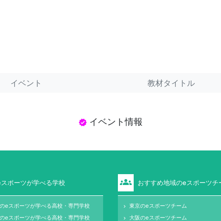
イベント
教材タイトル
イベント情報
verified
groups
eスポーツが学べる学校
おすすめ地域のeスポーツチ
のeスポーツが学べる高校・専門学校
東京のeスポーツチーム
keyboard_arrow_right
のeスポーツが学べる高校・専門学校
大阪のeスポーツチーム
keyboard_arrow_right