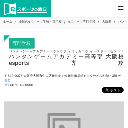
Skip
menu
to
content
ホーム
全国のeスポーツ学校・専門校
eスポーツ専門学校
大阪府
バンタ
専門学校
バンタンゲームアカデミーコウトウブ オオサカコウ イースポーツセンコウ
バンタンゲームアカデミー高等部 大阪校
esports専攻
〒542-0076 大阪府大阪市中央区難波4-4-4 難波御堂筋センタービルB1階・3階 ⇒
地図
TEL:0120-43-9555