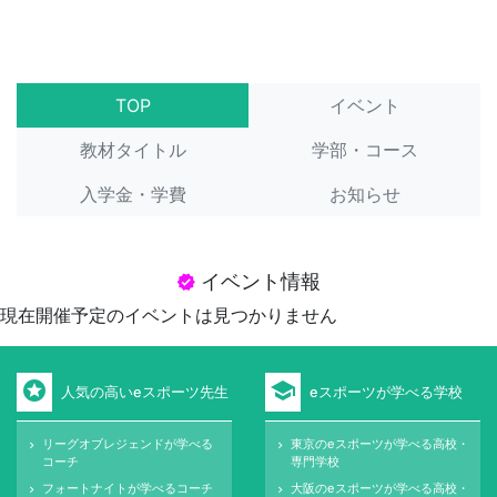
TOP
イベント
教材タイトル
学部・コース
入学金・学費
お知らせ
イベント情報
verified
現在開催予定のイベントは見つかりません
stars
school
人気の高いeスポーツ先生
eスポーツが学べる学校
リーグオブレジェンドが学べる
東京のeスポーツが学べる高校・
keyboard_arrow_right
keyboard_arrow_right
コーチ
専門学校
フォートナイトが学べるコーチ
大阪のeスポーツが学べる高校・
keyboard_arrow_right
keyboard_arrow_right