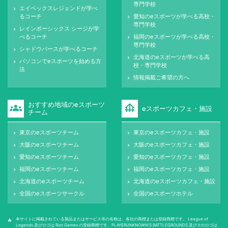
専門学校
エイペックスレジェンドが学べ
keyboard_arrow_right
るコーチ
愛知のeスポーツが学べる高校・
keyboard_arrow_right
専門学校
レインボーシックス シージが学
keyboard_arrow_right
べるコーチ
福岡のeスポーツが学べる高校・
keyboard_arrow_right
専門学校
シャドウバースが学べるコーチ
keyboard_arrow_right
北海道のeスポーツが学べる高
keyboard_arrow_right
パソコンでeスポーツを始める方
keyboard_arrow_right
校・専門学校
法
情報掲載ご希望の方へ
keyboard_arrow_right
おすすめ地域のeスポーツ
groups
foundation
eスポーツカフェ・施設
チーム
東京のeスポーツチーム
東京のeスポーツカフェ・施設
keyboard_arrow_right
keyboard_arrow_right
大阪のeスポーツチーム
大阪のeスポーツカフェ・施設
keyboard_arrow_right
keyboard_arrow_right
愛知のeスポーツチーム
愛知のeスポーツカフェ・施設
keyboard_arrow_right
keyboard_arrow_right
福岡のeスポーツチーム
福岡のeスポーツカフェ・施設
keyboard_arrow_right
keyboard_arrow_right
北海道のeスポーツチーム
北海道のeスポーツカフェ・施設
keyboard_arrow_right
keyboard_arrow_right
全国のeスポーツサークル
全国のeスポーツホテル
keyboard_arrow_right
keyboard_arrow_right
本サイトに掲載されている製品またはサービス等の名称は、各社の商標または登録商標です。 League of
warning
Legends 及びロゴは Riot Games の登録商標です。PLAYERUNKNOWN'S BATTLEGROUNDS 及びそのロゴは