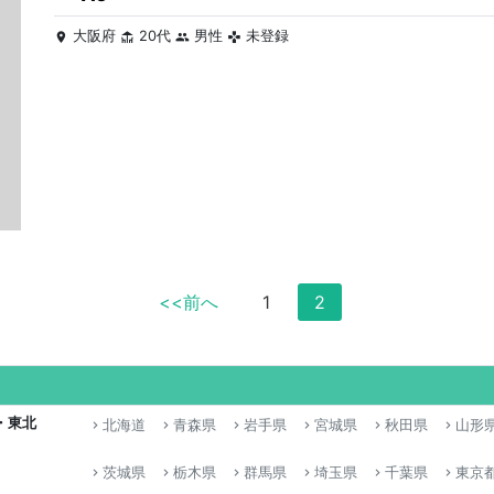
大阪府
20代
男性
未登録
location_on
deck
group
gamepad
<<前へ
1
2
・東北
北海道
青森県
岩手県
宮城県
秋田県
山形
keyboard_arrow_right
keyboard_arrow_right
keyboard_arrow_right
keyboard_arrow_right
keyboard_arrow_right
keyboard_arrow_right
茨城県
栃木県
群馬県
埼玉県
千葉県
東京
keyboard_arrow_right
keyboard_arrow_right
keyboard_arrow_right
keyboard_arrow_right
keyboard_arrow_right
keyboard_arrow_right