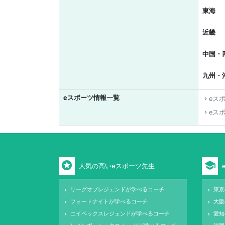
東海
近畿
中国・
九州・
eスポーツ情報一覧
eス
keyboard_arrow_right
eス
keyboard_arrow_right
stars
school
人気の高いeスポーツ先生
リーグオブレジェンドが学べるコーチ
東京
keyboard_arrow_right
keyboard_arrow_right
フォートナイトが学べるコーチ
大阪
keyboard_arrow_right
keyboard_arrow_right
エイペックスレジェンドが学べるコーチ
愛知
keyboard_arrow_right
keyboard_arrow_right