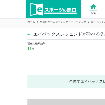
Skip
home
to
content
TOP
ホーム
全国のゲームコーチング・ティーチング
エイペック
エイペックスレジェンドが学べる先
現在の検索結果
11
件
全国でエイペックス