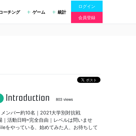
ログイン
コーチング
ゲーム
統計
会員登録
Introduction
fo
803 views
立｜メンバー約10名｜2021大学別対抗戦
nal出場｜活動日時⇨完全自由｜レベルは問いませ
obileをやっている、始めてみた人、お待ちして