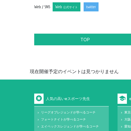
Web / SNS
Web
twitter
公式サイト
TOP
現在開催予定のイベントは見つかりません
stars
school
人気の高いeスポーツ先生
リーグオブレジェンドが学べるコーチ
東京
keyboard_arrow_right
keyboard_arrow_right
フォートナイトが学べるコーチ
大阪
keyboard_arrow_right
keyboard_arrow_right
エイペックスレジェンドが学べるコーチ
愛知
keyboard_arrow_right
keyboard_arrow_right