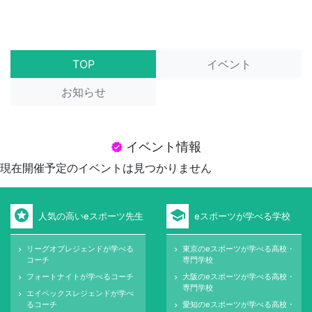
TOP
イベント
お知らせ
イベント情報
verified
現在開催予定のイベントは見つかりません
stars
school
人気の高いeスポーツ先生
eスポーツが学べる学校
リーグオブレジェンドが学べる
東京のeスポーツが学べる高校・
keyboard_arrow_right
keyboard_arrow_right
コーチ
専門学校
フォートナイトが学べるコーチ
大阪のeスポーツが学べる高校・
keyboard_arrow_right
keyboard_arrow_right
専門学校
エイペックスレジェンドが学べ
keyboard_arrow_right
るコーチ
愛知のeスポーツが学べる高校・
keyboard_arrow_right