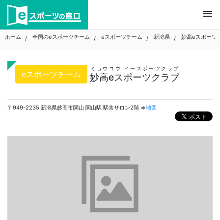
Skip
menu
to
content
ホーム
全国のeスポーツチーム
eスポーツチーム
新潟県
妙高eスポーツ
ミョウコウ イースポーツクラブ
eスポーツチーム
妙高eスポーツクラブ
〒949-2235 新潟県妙高市関山 関山駅 駅舎サロン2階 ⇒
地図