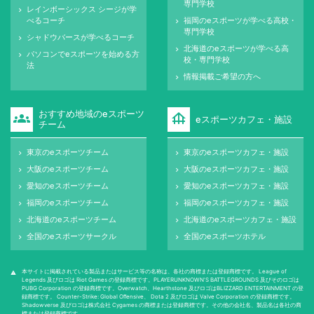
専門学校
レインボーシックス シージが学
keyboard_arrow_right
べるコーチ
福岡のeスポーツが学べる高校・
keyboard_arrow_right
専門学校
シャドウバースが学べるコーチ
keyboard_arrow_right
北海道のeスポーツが学べる高
keyboard_arrow_right
パソコンでeスポーツを始める方
keyboard_arrow_right
校・専門学校
法
情報掲載ご希望の方へ
keyboard_arrow_right
おすすめ地域のeスポーツ
groups
foundation
eスポーツカフェ・施設
チーム
東京のeスポーツチーム
東京のeスポーツカフェ・施設
keyboard_arrow_right
keyboard_arrow_right
大阪のeスポーツチーム
大阪のeスポーツカフェ・施設
keyboard_arrow_right
keyboard_arrow_right
愛知のeスポーツチーム
愛知のeスポーツカフェ・施設
keyboard_arrow_right
keyboard_arrow_right
福岡のeスポーツチーム
福岡のeスポーツカフェ・施設
keyboard_arrow_right
keyboard_arrow_right
北海道のeスポーツチーム
北海道のeスポーツカフェ・施設
keyboard_arrow_right
keyboard_arrow_right
全国のeスポーツサークル
全国のeスポーツホテル
keyboard_arrow_right
keyboard_arrow_right
本サイトに掲載されている製品またはサービス等の名称は、各社の商標または登録商標です。 League of
warning
Legends 及びロゴは Riot Games の登録商標です。PLAYERUNKNOWN'S BATTLEGROUNDS 及びそのロゴは
PUBG Corporation の登録商標です。Overwatch、Hearthstone 及びロゴはBLIZZARD ENTERTAINMENT の登
録商標です。 Counter-Strike: Global Oﬀensive、 Dota 2 及びロゴは Valve Corporation の登録商標です。
Shadowverse 及びロゴは株式会社 Cygames の商標または登録商標です。その他の会社名、製品名は各社の商
標または登録商標です。