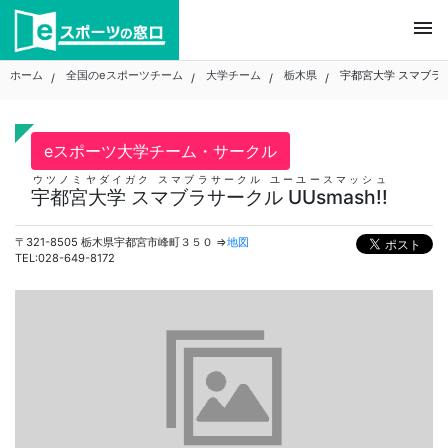
Skip
menu
to
content
ホーム
全国のeスポーツチーム
大学チーム
栃木県
宇都宮大学 スマブラサー
eスポーツ大学チーム・サークル
ウツノミヤダイガク スマブラサークル ユーユースマッシュ
宇都宮大学 スマブラサークル UUsmash!!
〒321-8505 栃木県宇都宮市峰町３５０ ⇒
地図
TEL:028-649-8172