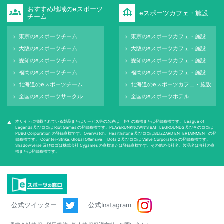
おすすめ地域のeスポーツ
groups
foundation
eスポーツカフェ・施設
チーム
東京のeスポーツチーム
東京のeスポーツカフェ・施設
keyboard_arrow_right
keyboard_arrow_right
大阪のeスポーツチーム
大阪のeスポーツカフェ・施設
keyboard_arrow_right
keyboard_arrow_right
愛知のeスポーツチーム
愛知のeスポーツカフェ・施設
keyboard_arrow_right
keyboard_arrow_right
福岡のeスポーツチーム
福岡のeスポーツカフェ・施設
keyboard_arrow_right
keyboard_arrow_right
北海道のeスポーツチーム
北海道のeスポーツカフェ・施設
keyboard_arrow_right
keyboard_arrow_right
全国のeスポーツサークル
全国のeスポーツホテル
keyboard_arrow_right
keyboard_arrow_right
本サイトに掲載されている製品またはサービス等の名称は、各社の商標または登録商標です。 League of
warning
Legends 及びロゴは Riot Games の登録商標です。PLAYERUNKNOWN'S BATTLEGROUNDS 及びそのロゴは
PUBG Corporation の登録商標です。Overwatch、Hearthstone 及びロゴはBLIZZARD ENTERTAINMENT の登
録商標です。 Counter-Strike: Global Oﬀensive、 Dota 2 及びロゴは Valve Corporation の登録商標です。
Shadowverse 及びロゴは株式会社 Cygames の商標または登録商標です。その他の会社名、製品名は各社の商
標または登録商標です。
公式ツイッター
公式Instagram