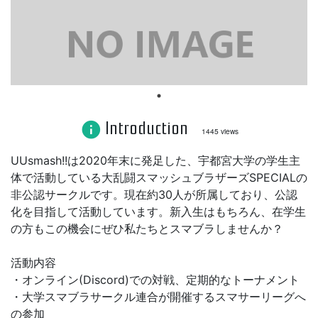
Introduction
info
1445 views
UUsmash!!は2020年末に発足した、宇都宮大学の学生主
体で活動している大乱闘スマッシュブラザーズSPECIALの
非公認サークルです。現在約30人が所属しており、公認
化を目指して活動しています。新入生はもちろん、在学生
の方もこの機会にぜひ私たちとスマブラしませんか？
活動内容
・オンライン(Discord)での対戦、定期的なトーナメント
・大学スマブラサークル連合が開催するスマサーリーグへ
の参加