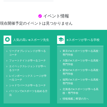
イベント情報
verified
現在開催予定のイベントは見つかりません
stars
school
人気の高いeスポーツ先生
eスポーツが学べる学校
リーグオブレジェンドが学べる
東京のeスポーツが学べる高校・
keyboard_arrow_right
keyboard_arrow_right
コーチ
専門学校
フォートナイトが学べるコーチ
大阪のeスポーツが学べる高校・
keyboard_arrow_right
keyboard_arrow_right
専門学校
エイペックスレジェンドが学べ
keyboard_arrow_right
るコーチ
愛知のeスポーツが学べる高校・
keyboard_arrow_right
専門学校
レインボーシックス シージが学
keyboard_arrow_right
べるコーチ
福岡のeスポーツが学べる高校・
keyboard_arrow_right
専門学校
シャドウバースが学べるコーチ
keyboard_arrow_right
北海道のeスポーツが学べる高
keyboard_arrow_right
パソコンでeスポーツを始める方
keyboard_arrow_right
校・専門学校
法
情報掲載ご希望の方へ
keyboard_arrow_right