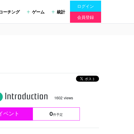
ログイン
コーチング
ゲーム
統計
会員登録
Introduction
fo
1602 views
イベント
0
件予定