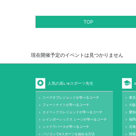
TOP
現在開催予定のイベントは見つかりません
stars
school
人気の高いeスポーツ先生
リーグオブレジェンドが学べるコーチ
東京
keyboard_arrow_right
keyboard_arrow_right
フォートナイトが学べるコーチ
大阪
keyboard_arrow_right
keyboard_arrow_right
エイペックスレジェンドが学べるコーチ
愛知
keyboard_arrow_right
keyboard_arrow_right
レインボーシックス シージが学べるコーチ
福岡
keyboard_arrow_right
keyboard_arrow_right
シャドウバースが学べるコーチ
北海
keyboard_arrow_right
keyboard_arrow_right
パソコンでeスポーツを始める方法
情報
keyboard_arrow_right
keyboard_arrow_right