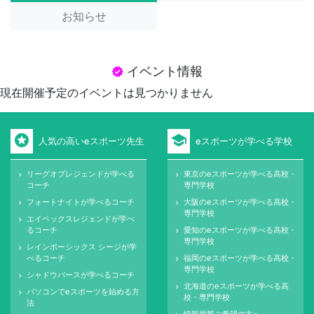
お知らせ
イベント情報
verified
現在開催予定のイベントは見つかりません
stars
school
人気の高いeスポーツ先生
eスポーツが学べる学校
リーグオブレジェンドが学べる
東京のeスポーツが学べる高校・
keyboard_arrow_right
keyboard_arrow_right
コーチ
専門学校
フォートナイトが学べるコーチ
大阪のeスポーツが学べる高校・
keyboard_arrow_right
keyboard_arrow_right
専門学校
エイペックスレジェンドが学べ
keyboard_arrow_right
るコーチ
愛知のeスポーツが学べる高校・
keyboard_arrow_right
専門学校
レインボーシックス シージが学
keyboard_arrow_right
べるコーチ
福岡のeスポーツが学べる高校・
keyboard_arrow_right
専門学校
シャドウバースが学べるコーチ
keyboard_arrow_right
北海道のeスポーツが学べる高
keyboard_arrow_right
パソコンでeスポーツを始める方
keyboard_arrow_right
校・専門学校
法
情報掲載ご希望の方へ