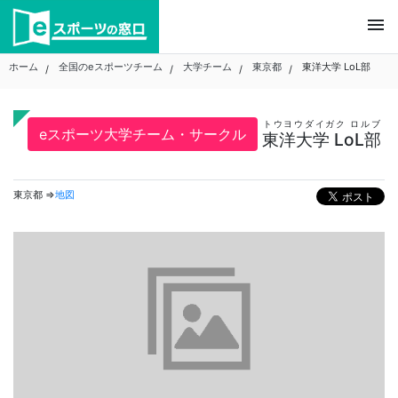
Skip
menu
to
content
ホーム
全国のeスポーツチーム
大学チーム
東京都
東洋大学 LoL部
トウヨウダイガク ロルブ
eスポーツ大学チーム・サークル
東洋大学 LoL部
東京都 ⇒
地図