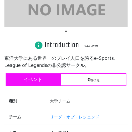
Introduction
info
944 views
東洋大学にある世界一のプレイ人口を誇るe-Sports、
League of Legendsの非公認サークル。
イベント
0
件予定
種別
大学チーム
チーム
リーグ・オブ・レジェンド