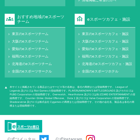
keyboard_arrow_right
おすすめ地域のeスポーツ
groups
foundation
eスポーツカフェ・施設
チーム
東京のeスポーツチーム
東京のeスポーツカフェ・施設
keyboard_arrow_right
keyboard_arrow_right
大阪のeスポーツチーム
大阪のeスポーツカフェ・施設
keyboard_arrow_right
keyboard_arrow_right
愛知のeスポーツチーム
愛知のeスポーツカフェ・施設
keyboard_arrow_right
keyboard_arrow_right
福岡のeスポーツチーム
福岡のeスポーツカフェ・施設
keyboard_arrow_right
keyboard_arrow_right
北海道のeスポーツチーム
北海道のeスポーツカフェ・施設
keyboard_arrow_right
keyboard_arrow_right
全国のeスポーツサークル
全国のeスポーツホテル
keyboard_arrow_right
keyboard_arrow_right
本サイトに掲載されている製品またはサービス等の名称は、各社の商標または登録商標です。 League of
warning
Legends 及びロゴは Riot Games の登録商標です。PLAYERUNKNOWN'S BATTLEGROUNDS 及びそのロゴは
PUBG Corporation の登録商標です。Overwatch、Hearthstone 及びロゴはBLIZZARD ENTERTAINMENT の登
録商標です。 Counter-Strike: Global Oﬀensive、 Dota 2 及びロゴは Valve Corporation の登録商標です。
Shadowverse 及びロゴは株式会社 Cygames の商標または登録商標です。その他の会社名、製品名は各社の商
標または登録商標です。
公式ツイッター
公式Instagram