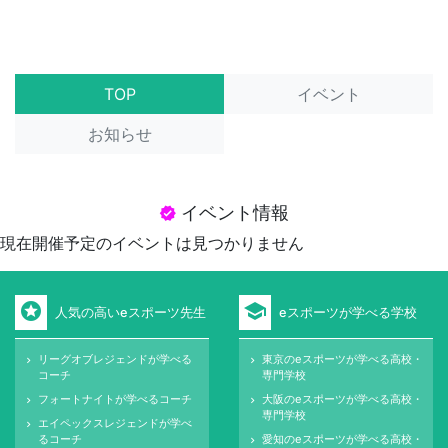
TOP
イベント
お知らせ
イベント情報
verified
現在開催予定のイベントは見つかりません
stars
school
人気の高いeスポーツ先生
eスポーツが学べる学校
リーグオブレジェンドが学べる
東京のeスポーツが学べる高校・
keyboard_arrow_right
keyboard_arrow_right
コーチ
専門学校
フォートナイトが学べるコーチ
大阪のeスポーツが学べる高校・
keyboard_arrow_right
keyboard_arrow_right
専門学校
エイペックスレジェンドが学べ
keyboard_arrow_right
るコーチ
愛知のeスポーツが学べる高校・
keyboard_arrow_right