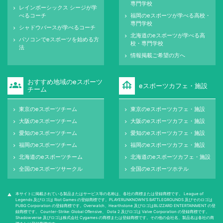
専門学校
レインボーシックス シージが学
keyboard_arrow_right
べるコーチ
福岡のeスポーツが学べる高校・
keyboard_arrow_right
専門学校
シャドウバースが学べるコーチ
keyboard_arrow_right
北海道のeスポーツが学べる高
keyboard_arrow_right
パソコンでeスポーツを始める方
keyboard_arrow_right
校・専門学校
法
情報掲載ご希望の方へ
keyboard_arrow_right
おすすめ地域のeスポーツ
groups
foundation
eスポーツカフェ・施設
チーム
東京のeスポーツチーム
東京のeスポーツカフェ・施設
keyboard_arrow_right
keyboard_arrow_right
大阪のeスポーツチーム
大阪のeスポーツカフェ・施設
keyboard_arrow_right
keyboard_arrow_right
愛知のeスポーツチーム
愛知のeスポーツカフェ・施設
keyboard_arrow_right
keyboard_arrow_right
福岡のeスポーツチーム
福岡のeスポーツカフェ・施設
keyboard_arrow_right
keyboard_arrow_right
北海道のeスポーツチーム
北海道のeスポーツカフェ・施設
keyboard_arrow_right
keyboard_arrow_right
全国のeスポーツサークル
全国のeスポーツホテル
keyboard_arrow_right
keyboard_arrow_right
本サイトに掲載されている製品またはサービス等の名称は、各社の商標または登録商標です。 League of
warning
Legends 及びロゴは Riot Games の登録商標です。PLAYERUNKNOWN'S BATTLEGROUNDS 及びそのロゴは
PUBG Corporation の登録商標です。Overwatch、Hearthstone 及びロゴはBLIZZARD ENTERTAINMENT の登
録商標です。 Counter-Strike: Global Oﬀensive、 Dota 2 及びロゴは Valve Corporation の登録商標です。
Shadowverse 及びロゴは株式会社 Cygames の商標または登録商標です。その他の会社名、製品名は各社の商