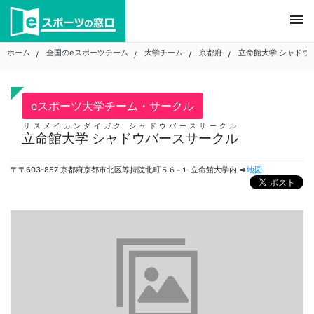
Skip
menu
to
content
ホーム
全国のeスポーツチーム
大学チーム
京都府
立命館大学 シャドウ
eスポーツ大学チーム・サークル
リスメイカンダイガク シャドウバースサークル
立命館大学 シャドウバースサークル
〒〒603-857 京都府京都市北区等持院北町５６−１ 立命館大学内 ⇒
地図