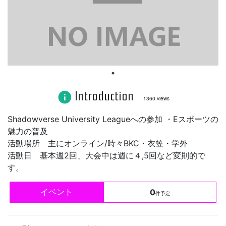
Introduction
info
1360 views
Shadowverse University Leagueへの参加 ・Eスポーツの
魅力の普及
活動場所 主にオンライン/時々BKC・衣笠・学外
活動日 基本週2回、大会中は週に４,5回など変則的で
す。
イベント
0
件予定