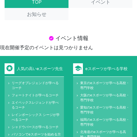
TOP
イベント
お知らせ
イベント情報
verified
現在開催予定のイベントは見つかりません
stars
school
人気の高いeスポーツ先生
eスポーツが学べる学校
リーグオブレジェンドが学べる
東京のeスポーツが学べる高校・
keyboard_arrow_right
keyboard_arrow_right
コーチ
専門学校
フォートナイトが学べるコーチ
大阪のeスポーツが学べる高校・
keyboard_arrow_right
keyboard_arrow_right
専門学校
エイペックスレジェンドが学べ
keyboard_arrow_right
るコーチ
愛知のeスポーツが学べる高校・
keyboard_arrow_right
専門学校
レインボーシックス シージが学
keyboard_arrow_right
べるコーチ
福岡のeスポーツが学べる高校・
keyboard_arrow_right
専門学校
シャドウバースが学べるコーチ
keyboard_arrow_right
北海道のeスポーツが学べる高
keyboard_arrow_right
パソコンでeスポーツを始める方
keyboard_arrow_right
校・専門学校