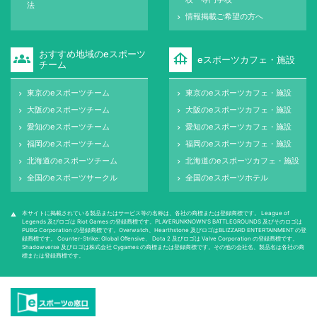
法
情報掲載ご希望の方へ
keyboard_arrow_right
おすすめ地域のeスポーツ
groups
foundation
eスポーツカフェ・施設
チーム
東京のeスポーツチーム
東京のeスポーツカフェ・施設
keyboard_arrow_right
keyboard_arrow_right
大阪のeスポーツチーム
大阪のeスポーツカフェ・施設
keyboard_arrow_right
keyboard_arrow_right
愛知のeスポーツチーム
愛知のeスポーツカフェ・施設
keyboard_arrow_right
keyboard_arrow_right
福岡のeスポーツチーム
福岡のeスポーツカフェ・施設
keyboard_arrow_right
keyboard_arrow_right
北海道のeスポーツチーム
北海道のeスポーツカフェ・施設
keyboard_arrow_right
keyboard_arrow_right
全国のeスポーツサークル
全国のeスポーツホテル
keyboard_arrow_right
keyboard_arrow_right
本サイトに掲載されている製品またはサービス等の名称は、各社の商標または登録商標です。 League of
warning
Legends 及びロゴは Riot Games の登録商標です。PLAYERUNKNOWN'S BATTLEGROUNDS 及びそのロゴは
PUBG Corporation の登録商標です。Overwatch、Hearthstone 及びロゴはBLIZZARD ENTERTAINMENT の登
録商標です。 Counter-Strike: Global Oﬀensive、 Dota 2 及びロゴは Valve Corporation の登録商標です。
Shadowverse 及びロゴは株式会社 Cygames の商標または登録商標です。その他の会社名、製品名は各社の商
標または登録商標です。