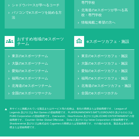
専門学校
シャドウバースが学べるコーチ
keyboard_arrow_right
北海道のeスポーツが学べる高
keyboard_arrow_right
パソコンでeスポーツを始める方
keyboard_arrow_right
校・専門学校
法
情報掲載ご希望の方へ
keyboard_arrow_right
おすすめ地域のeスポーツ
groups
foundation
eスポーツカフェ・施設
チーム
東京のeスポーツチーム
東京のeスポーツカフェ・施設
keyboard_arrow_right
keyboard_arrow_right
大阪のeスポーツチーム
大阪のeスポーツカフェ・施設
keyboard_arrow_right
keyboard_arrow_right
愛知のeスポーツチーム
愛知のeスポーツカフェ・施設
keyboard_arrow_right
keyboard_arrow_right
福岡のeスポーツチーム
福岡のeスポーツカフェ・施設
keyboard_arrow_right
keyboard_arrow_right
北海道のeスポーツチーム
北海道のeスポーツカフェ・施設
keyboard_arrow_right
keyboard_arrow_right
全国のeスポーツサークル
全国のeスポーツホテル
keyboard_arrow_right
keyboard_arrow_right
本サイトに掲載されている製品またはサービス等の名称は、各社の商標または登録商標です。 League of
warning
Legends 及びロゴは Riot Games の登録商標です。PLAYERUNKNOWN'S BATTLEGROUNDS 及びそのロゴは
PUBG Corporation の登録商標です。Overwatch、Hearthstone 及びロゴはBLIZZARD ENTERTAINMENT の登
録商標です。 Counter-Strike: Global Oﬀensive、 Dota 2 及びロゴは Valve Corporation の登録商標です。
Shadowverse 及びロゴは株式会社 Cygames の商標または登録商標です。その他の会社名、製品名は各社の商
標または登録商標です。