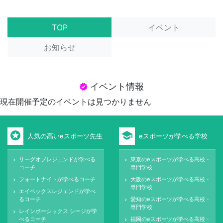
TOP
イベント
お知らせ
イベント情報
verified
現在開催予定のイベントは見つかりません
stars
school
人気の高いeスポーツ先生
eスポーツが学べる学校
リーグオブレジェンドが学べる
東京のeスポーツが学べる高校・
keyboard_arrow_right
keyboard_arrow_right
コーチ
専門学校
フォートナイトが学べるコーチ
大阪のeスポーツが学べる高校・
keyboard_arrow_right
keyboard_arrow_right
専門学校
エイペックスレジェンドが学べ
keyboard_arrow_right
るコーチ
愛知のeスポーツが学べる高校・
keyboard_arrow_right
専門学校
レインボーシックス シージが学
keyboard_arrow_right
べるコーチ
福岡のeスポーツが学べる高校・
keyboard_arrow_right