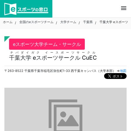
Skip
menu
to
content
ホーム
全国のeスポーツチーム
大学チーム
千葉県
千葉大学 eスポーツサ
eスポーツ大学チーム・サークル
チバダイガク イースポーツサークル
千葉大学 eスポーツサークル CuEC
〒263-8522 千葉県千葉市稲毛区弥生町1-33 西千葉キャンパス（大学本部） ⇒
地図