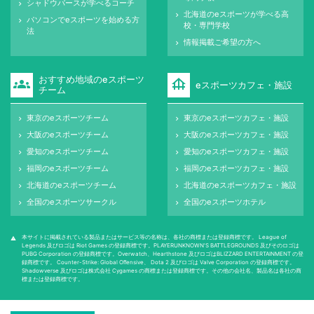
シャドウバースが学べるコーチ
keyboard_arrow_right
北海道のeスポーツが学べる高
keyboard_arrow_right
パソコンでeスポーツを始める方
keyboard_arrow_right
校・専門学校
法
情報掲載ご希望の方へ
keyboard_arrow_right
おすすめ地域のeスポーツ
groups
foundation
eスポーツカフェ・施設
チーム
東京のeスポーツチーム
東京のeスポーツカフェ・施設
keyboard_arrow_right
keyboard_arrow_right
大阪のeスポーツチーム
大阪のeスポーツカフェ・施設
keyboard_arrow_right
keyboard_arrow_right
愛知のeスポーツチーム
愛知のeスポーツカフェ・施設
keyboard_arrow_right
keyboard_arrow_right
福岡のeスポーツチーム
福岡のeスポーツカフェ・施設
keyboard_arrow_right
keyboard_arrow_right
北海道のeスポーツチーム
北海道のeスポーツカフェ・施設
keyboard_arrow_right
keyboard_arrow_right
全国のeスポーツサークル
全国のeスポーツホテル
keyboard_arrow_right
keyboard_arrow_right
本サイトに掲載されている製品またはサービス等の名称は、各社の商標または登録商標です。 League of
warning
Legends 及びロゴは Riot Games の登録商標です。PLAYERUNKNOWN'S BATTLEGROUNDS 及びそのロゴは
PUBG Corporation の登録商標です。Overwatch、Hearthstone 及びロゴはBLIZZARD ENTERTAINMENT の登
録商標です。 Counter-Strike: Global Oﬀensive、 Dota 2 及びロゴは Valve Corporation の登録商標です。
Shadowverse 及びロゴは株式会社 Cygames の商標または登録商標です。その他の会社名、製品名は各社の商
標または登録商標です。