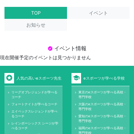
TOP
イベント
お知らせ
イベント情報
verified
現在開催予定のイベントは見つかりません
stars
school
人気の高いeスポーツ先生
eスポーツが学べる学校
リーグオブレジェンドが学べる
東京のeスポーツが学べる高校・
keyboard_arrow_right
keyboard_arrow_right
コーチ
専門学校
フォートナイトが学べるコーチ
大阪のeスポーツが学べる高校・
keyboard_arrow_right
keyboard_arrow_right
専門学校
エイペックスレジェンドが学べ
keyboard_arrow_right
るコーチ
愛知のeスポーツが学べる高校・
keyboard_arrow_right
専門学校
レインボーシックス シージが学
keyboard_arrow_right
べるコーチ
福岡のeスポーツが学べる高校・
keyboard_arrow_right
専門学校