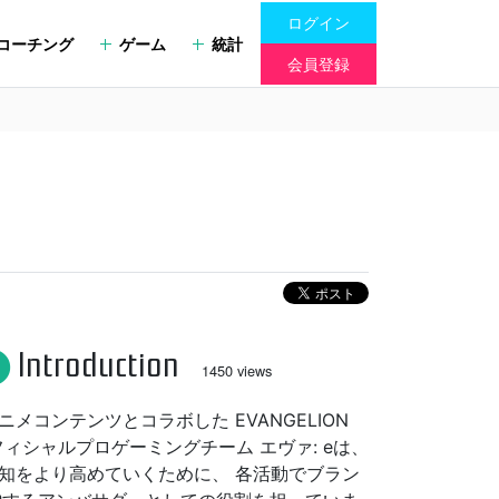
ログイン
コーチング
ゲーム
統計
会員登録
Introduction
fo
1450 views
メコンテンツとコラボした EVANGELION
Tオフィシャルプロゲーミングチーム エヴァ: eは、
知をより高めていくために、 各活動でブラン