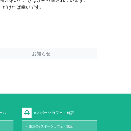
協力をいただきながら登録されています。
ただければ幸いです。
お知らせ
foundation
ーム
eスポーツカフェ・施設
東京のeスポーツカフェ・施設
keyboard_arrow_right