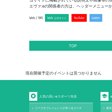
当サイトに掲載されている説明文や画像等の
エヴァ:eの関係者の方は、ヘッダーメニュー
Web / SNS
Web
YouTube
twitter
公式サイト
TOP
現在開催予定のイベントは見つかりません
stars
school
人気の高いeスポーツ先生
リーグオブレジェンドが学べるコーチ
東京
keyboard_arrow_right
keyboard_arrow_right