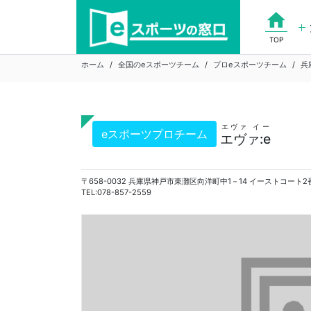
Skip
home
to
content
TOP
ホーム
全国のeスポーツチーム
プロeスポーツチーム
兵
エヴァ イー
eスポーツプロチーム
エヴァ:e
TEL:078-857-2559