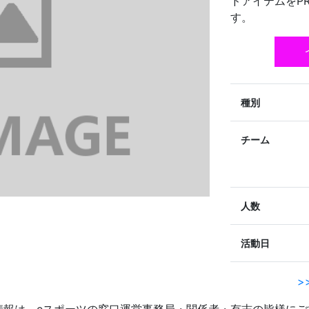
ドアイテムをP
す。
種別
チーム
人数
活動日
>