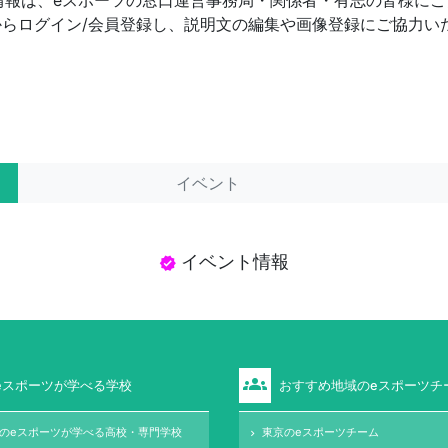
情報は、eスポーツの窓口運営事務局・関係者・有志の皆様にご
からログイン/会員登録し、説明文の編集や画像登録にご協力い
イベント
イベント情報
verified
groups
eスポーツが学べる学校
おすすめ地域のeスポーツチ
のeスポーツが学べる高校・専門学校
東京のeスポーツチーム
keyboard_arrow_right