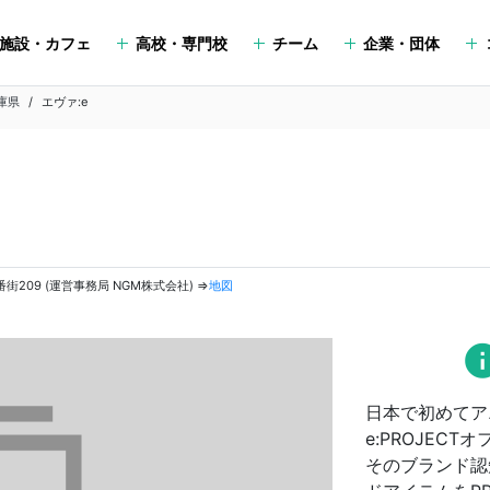
施設・カフェ
高校・専門校
チーム
企業・団体
庫県
エヴァ:e
〒658-0032 兵庫県神戸市東灘区向洋町中1－14 イーストコート2番街209 (運営事務局 NGM株式会社) ⇒
地図
in
日本で初めてアニ
e:PROJEC
そのブランド認