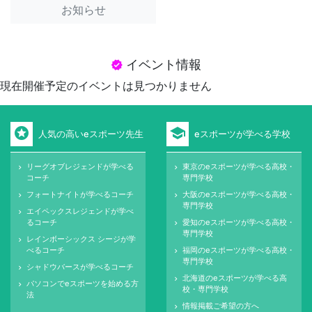
お知らせ
イベント情報
verified
現在開催予定のイベントは見つかりません
stars
school
人気の高いeスポーツ先生
eスポーツが学べる学校
リーグオブレジェンドが学べる
東京のeスポーツが学べる高校・
keyboard_arrow_right
keyboard_arrow_right
コーチ
専門学校
フォートナイトが学べるコーチ
大阪のeスポーツが学べる高校・
keyboard_arrow_right
keyboard_arrow_right
専門学校
エイペックスレジェンドが学べ
keyboard_arrow_right
るコーチ
愛知のeスポーツが学べる高校・
keyboard_arrow_right
専門学校
レインボーシックス シージが学
keyboard_arrow_right
べるコーチ
福岡のeスポーツが学べる高校・
keyboard_arrow_right
専門学校
シャドウバースが学べるコーチ
keyboard_arrow_right
北海道のeスポーツが学べる高
keyboard_arrow_right
パソコンでeスポーツを始める方
keyboard_arrow_right
校・専門学校
法
情報掲載ご希望の方へ
keyboard_arrow_right