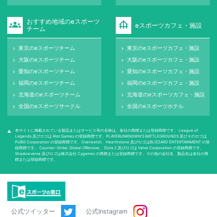
おすすめ地域のeスポーツ
groups
foundation
eスポーツカフェ・施設
チーム
東京のeスポーツチーム
東京のeスポーツカフェ・施設
keyboard_arrow_right
keyboard_arrow_right
大阪のeスポーツチーム
大阪のeスポーツカフェ・施設
keyboard_arrow_right
keyboard_arrow_right
愛知のeスポーツチーム
愛知のeスポーツカフェ・施設
keyboard_arrow_right
keyboard_arrow_right
福岡のeスポーツチーム
福岡のeスポーツカフェ・施設
keyboard_arrow_right
keyboard_arrow_right
北海道のeスポーツチーム
北海道のeスポーツカフェ・施設
keyboard_arrow_right
keyboard_arrow_right
全国のeスポーツサークル
全国のeスポーツホテル
keyboard_arrow_right
keyboard_arrow_right
本サイトに掲載されている製品またはサービス等の名称は、各社の商標または登録商標です。 League of
warning
Legends 及びロゴは Riot Games の登録商標です。PLAYERUNKNOWN'S BATTLEGROUNDS 及びそのロゴは
PUBG Corporation の登録商標です。Overwatch、Hearthstone 及びロゴはBLIZZARD ENTERTAINMENT の登
録商標です。 Counter-Strike: Global Oﬀensive、 Dota 2 及びロゴは Valve Corporation の登録商標です。
Shadowverse 及びロゴは株式会社 Cygames の商標または登録商標です。その他の会社名、製品名は各社の商
標または登録商標です。
公式ツイッター
公式Instagram