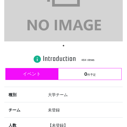
Introduction
info
464 views
イベント
0
件予定
種別
大学チーム
チーム
未登録
人数
【未登録】