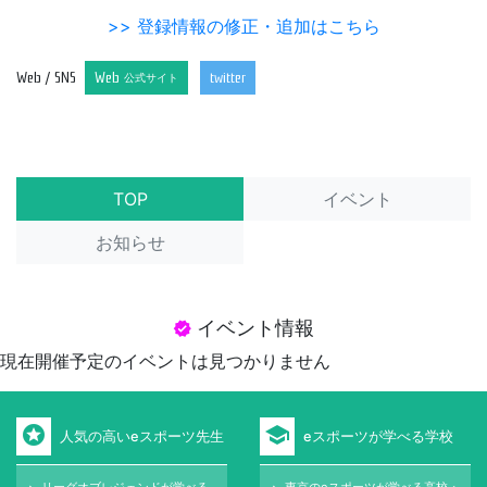
>> 登録情報の修正・追加はこちら
Web / SNS
Web
twitter
公式サイト
TOP
イベント
お知らせ
イベント情報
verified
現在開催予定のイベントは見つかりません
stars
school
人気の高いeスポーツ先生
eスポーツが学べる学校
リーグオブレジェンドが学べる
東京のeスポーツが学べる高校・