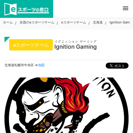
Skip
menu
to
content
ホーム
全国のeスポーツチーム
eスポーツチーム
北海道
Ignition Gami
イグニッション ゲーミング
eスポーツチーム
Ignition Gaming
北海道札幌市中央区 ⇒
地図