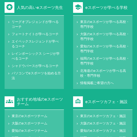
stars
school
人気の高いeスポーツ先生
eスポーツが学べる学校
リーグオブレジェンドが学べる
東京のeスポーツが学べる高校・
keyboard_arrow_right
keyboard_arrow_right
コーチ
専門学校
フォートナイトが学べるコーチ
大阪のeスポーツが学べる高校・
keyboard_arrow_right
keyboard_arrow_right
専門学校
エイペックスレジェンドが学べ
keyboard_arrow_right
るコーチ
愛知のeスポーツが学べる高校・
keyboard_arrow_right
専門学校
レインボーシックス シージが学
keyboard_arrow_right
べるコーチ
福岡のeスポーツが学べる高校・
keyboard_arrow_right
専門学校
シャドウバースが学べるコーチ
keyboard_arrow_right
北海道のeスポーツが学べる高
keyboard_arrow_right
パソコンでeスポーツを始める方
keyboard_arrow_right
校・専門学校
法
情報掲載ご希望の方へ
keyboard_arrow_right
おすすめ地域のeスポーツ
groups
foundation
eスポーツカフェ・施設
チーム
東京のeスポーツチーム
東京のeスポーツカフェ・施設
keyboard_arrow_right
keyboard_arrow_right
大阪のeスポーツチーム
大阪のeスポーツカフェ・施設
keyboard_arrow_right
keyboard_arrow_right
愛知のeスポーツチーム
愛知のeスポーツカフェ・施設
keyboard_arrow_right
keyboard_arrow_right