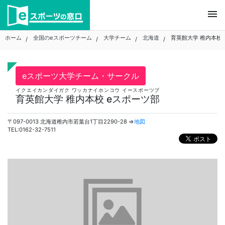
Skip
menu
to
content
ホーム
全国のeスポーツチーム
大学チーム
北海道
育英館大学 稚内本校
eスポーツ大学チーム・サークル
イクエイカンダイガク ワッカナイホンコウ イースポーツブ
育英館大学 稚内本校 eスポーツ部
〒097-0013 北海道稚内市若葉台1丁目2290-28 ⇒
地図
TEL:0162-32-7511