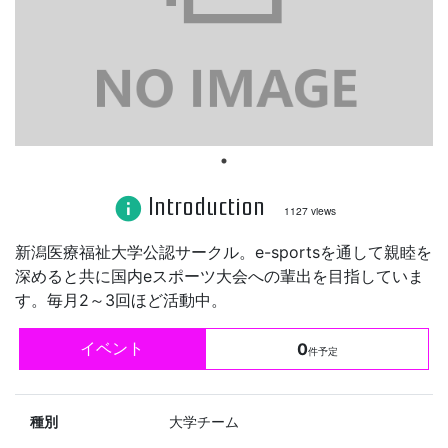
Introduction
info
1127 views
新潟医療福祉大学公認サークル。e-sportsを通して親睦を
深めると共に国内eスポーツ大会への輩出を目指していま
す。毎月2～3回ほど活動中。
イベント
0
件予定
種別
大学チーム