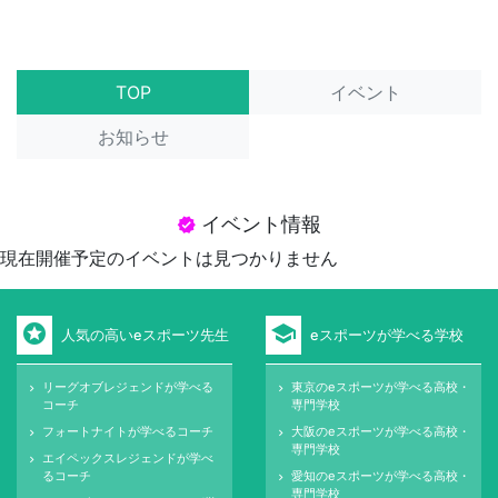
TOP
イベント
お知らせ
イベント情報
verified
現在開催予定のイベントは見つかりません
stars
school
人気の高いeスポーツ先生
eスポーツが学べる学校
リーグオブレジェンドが学べる
東京のeスポーツが学べる高校・
keyboard_arrow_right
keyboard_arrow_right
コーチ
専門学校
フォートナイトが学べるコーチ
大阪のeスポーツが学べる高校・
keyboard_arrow_right
keyboard_arrow_right
専門学校
エイペックスレジェンドが学べ
keyboard_arrow_right
るコーチ
愛知のeスポーツが学べる高校・
keyboard_arrow_right
専門学校