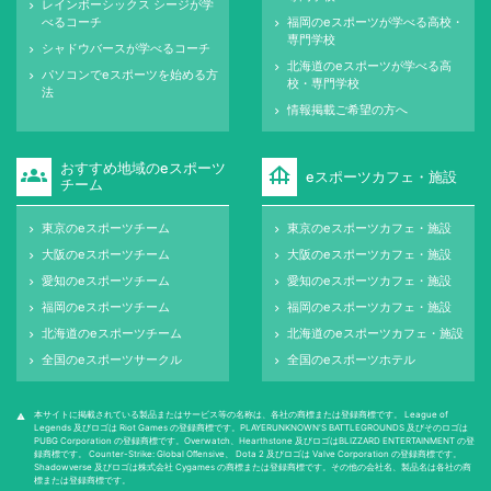
レインボーシックス シージが学
keyboard_arrow_right
べるコーチ
福岡のeスポーツが学べる高校・
keyboard_arrow_right
専門学校
シャドウバースが学べるコーチ
keyboard_arrow_right
北海道のeスポーツが学べる高
keyboard_arrow_right
パソコンでeスポーツを始める方
keyboard_arrow_right
校・専門学校
法
情報掲載ご希望の方へ
keyboard_arrow_right
おすすめ地域のeスポーツ
groups
foundation
eスポーツカフェ・施設
チーム
東京のeスポーツチーム
東京のeスポーツカフェ・施設
keyboard_arrow_right
keyboard_arrow_right
大阪のeスポーツチーム
大阪のeスポーツカフェ・施設
keyboard_arrow_right
keyboard_arrow_right
愛知のeスポーツチーム
愛知のeスポーツカフェ・施設
keyboard_arrow_right
keyboard_arrow_right
福岡のeスポーツチーム
福岡のeスポーツカフェ・施設
keyboard_arrow_right
keyboard_arrow_right
北海道のeスポーツチーム
北海道のeスポーツカフェ・施設
keyboard_arrow_right
keyboard_arrow_right
全国のeスポーツサークル
全国のeスポーツホテル
keyboard_arrow_right
keyboard_arrow_right
本サイトに掲載されている製品またはサービス等の名称は、各社の商標または登録商標です。 League of
warning
Legends 及びロゴは Riot Games の登録商標です。PLAYERUNKNOWN'S BATTLEGROUNDS 及びそのロゴは
PUBG Corporation の登録商標です。Overwatch、Hearthstone 及びロゴはBLIZZARD ENTERTAINMENT の登
録商標です。 Counter-Strike: Global Oﬀensive、 Dota 2 及びロゴは Valve Corporation の登録商標です。
Shadowverse 及びロゴは株式会社 Cygames の商標または登録商標です。その他の会社名、製品名は各社の商
標または登録商標です。