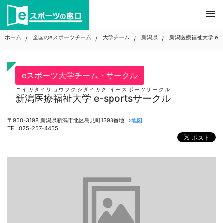
Skip
menu
to
content
ホーム
全国のeスポーツチーム
大学チーム
新潟県
新潟医療福祉大学 e-s
eスポーツ大学チーム・サークル
ニイガタイリョウフクシダイガク イースポーツサークル
新潟医療福祉大学 e-sportsサークル
〒950-3198 新潟県新潟市北区島見町1398番地 ⇒
地図
TEL:025-257-4455