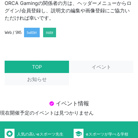
ORCA Gamingの関係者の方は、ヘッダーメニューからロ
グイン/会員登録し、説明文の編集や画像登録にご協力い
ただければ幸いです。
Web / SNS
twitter
note
TOP
イベント
お知らせ
イベント情報
verified
現在開催予定のイベントは見つかりません
stars
school
人気の高いeスポーツ先生
eスポーツが学べる学校