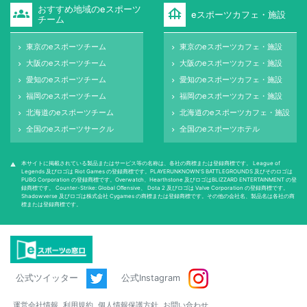
おすすめ地域のeスポーツ
groups
foundation
eスポーツカフェ・施設
チーム
東京のeスポーツチーム
東京のeスポーツカフェ・施設
keyboard_arrow_right
keyboard_arrow_right
大阪のeスポーツチーム
大阪のeスポーツカフェ・施設
keyboard_arrow_right
keyboard_arrow_right
愛知のeスポーツチーム
愛知のeスポーツカフェ・施設
keyboard_arrow_right
keyboard_arrow_right
福岡のeスポーツチーム
福岡のeスポーツカフェ・施設
keyboard_arrow_right
keyboard_arrow_right
北海道のeスポーツチーム
北海道のeスポーツカフェ・施設
keyboard_arrow_right
keyboard_arrow_right
全国のeスポーツサークル
全国のeスポーツホテル
keyboard_arrow_right
keyboard_arrow_right
本サイトに掲載されている製品またはサービス等の名称は、各社の商標または登録商標です。 League of
warning
Legends 及びロゴは Riot Games の登録商標です。PLAYERUNKNOWN'S BATTLEGROUNDS 及びそのロゴは
PUBG Corporation の登録商標です。Overwatch、Hearthstone 及びロゴはBLIZZARD ENTERTAINMENT の登
録商標です。 Counter-Strike: Global Oﬀensive、 Dota 2 及びロゴは Valve Corporation の登録商標です。
Shadowverse 及びロゴは株式会社 Cygames の商標または登録商標です。その他の会社名、製品名は各社の商
標または登録商標です。
公式ツイッター
公式Instagram
運営会社情報
利用規約
個人情報保護方針
お問い合わせ