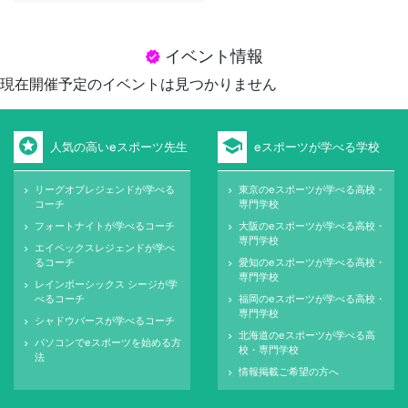
イベント情報
verified
現在開催予定のイベントは見つかりません
stars
school
人気の高いeスポーツ先生
eスポーツが学べる学校
リーグオブレジェンドが学べる
東京のeスポーツが学べる高校・
keyboard_arrow_right
keyboard_arrow_right
コーチ
専門学校
フォートナイトが学べるコーチ
大阪のeスポーツが学べる高校・
keyboard_arrow_right
keyboard_arrow_right
専門学校
エイペックスレジェンドが学べ
keyboard_arrow_right
るコーチ
愛知のeスポーツが学べる高校・
keyboard_arrow_right
専門学校
レインボーシックス シージが学
keyboard_arrow_right
べるコーチ
福岡のeスポーツが学べる高校・
keyboard_arrow_right
専門学校
シャドウバースが学べるコーチ
keyboard_arrow_right
北海道のeスポーツが学べる高
keyboard_arrow_right
パソコンでeスポーツを始める方
keyboard_arrow_right
校・専門学校
法
情報掲載ご希望の方へ
keyboard_arrow_right