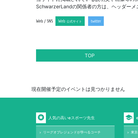
SchwarzerLandの関係者の方は、ヘ
Web / SNS
Web
twitter
公式サイト
TOP
現在開催予定のイベントは見つかりません
stars
school
人気の高いeスポーツ先生
リーグオブレジェンドが学べるコーチ
東京
keyboard_arrow_right
keyboard_arrow_right