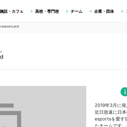
施設・カフェ
高校・専門校
チーム
企業・団体
hwarzerLand
ド
nd
in
2019年3月に発
近日急速に日本e
esports
たチームです。