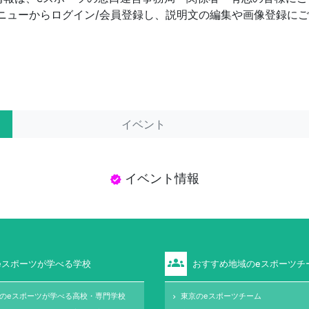
ッダーメニューからログイン/会員登録し、説明文の編集や画像登録
イベント
イベント情報
verified
groups
eスポーツが学べる学校
おすすめ地域のeスポーツチ
のeスポーツが学べる高校・専門学校
東京のeスポーツチーム
keyboard_arrow_right