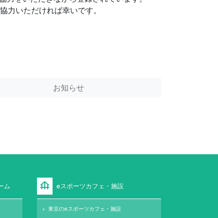
にご協力いただければ幸いです。
お知らせ
foundation
ーム
eスポーツカフェ・施設
東京のeスポーツカフェ・施設
keyboard_arrow_right