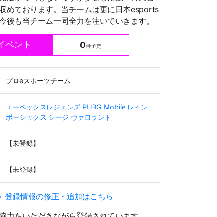
収めております。当チームは更に日本esports
今後も当チーム一同全力を注いでいきます。
イベント
0
件予定
プロeスポーツチーム
エーペックスレジェンズ
PUBG Mobile
レイン
ボーシックス シージ
ヴァロラント
【未登録】
【未登録】
> 登録情報の修正・追加はこちら
協力をいただきながら登録されています。