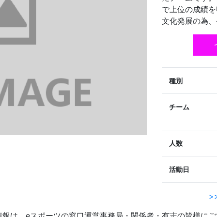
で上位の成績を
文化発展の為、
種別
チーム
人数
活動日
>
情報は、eスポーツの窓口運営事務局・関係者・有志の皆様にご