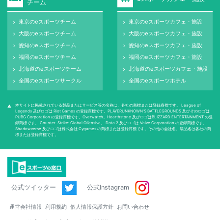
チーム
東京のeスポーツチーム
東京のeスポーツカフェ・施設
keyboard_arrow_right
keyboard_arrow_right
大阪のeスポーツチーム
大阪のeスポーツカフェ・施設
keyboard_arrow_right
keyboard_arrow_right
愛知のeスポーツチーム
愛知のeスポーツカフェ・施設
keyboard_arrow_right
keyboard_arrow_right
福岡のeスポーツチーム
福岡のeスポーツカフェ・施設
keyboard_arrow_right
keyboard_arrow_right
北海道のeスポーツチーム
北海道のeスポーツカフェ・施設
keyboard_arrow_right
keyboard_arrow_right
全国のeスポーツサークル
全国のeスポーツホテル
keyboard_arrow_right
keyboard_arrow_right
本サイトに掲載されている製品またはサービス等の名称は、各社の商標または登録商標です。 League of
warning
Legends 及びロゴは Riot Games の登録商標です。PLAYERUNKNOWN'S BATTLEGROUNDS 及びそのロゴは
PUBG Corporation の登録商標です。Overwatch、Hearthstone 及びロゴはBLIZZARD ENTERTAINMENT の登
録商標です。 Counter-Strike: Global Oﬀensive、 Dota 2 及びロゴは Valve Corporation の登録商標です。
Shadowverse 及びロゴは株式会社 Cygames の商標または登録商標です。その他の会社名、製品名は各社の商
標または登録商標です。
公式ツイッター
公式Instagram
運営会社情報
利用規約
個人情報保護方針
お問い合わせ