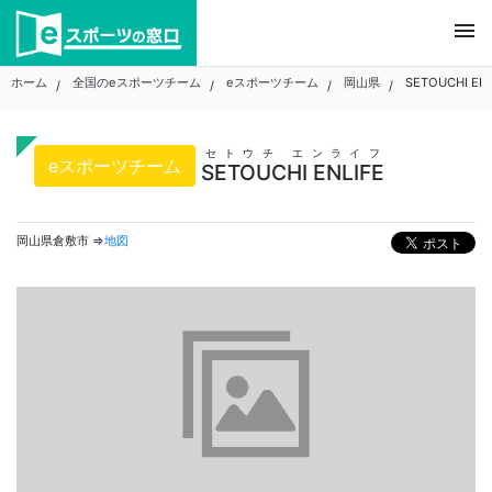
Skip
menu
to
content
ホーム
全国のeスポーツチーム
eスポーツチーム
岡山県
SETOUCHI ENL
セトウチ エンライフ
eスポーツチーム
SETOUCHI ENLIFE
岡山県倉敷市 ⇒
地図