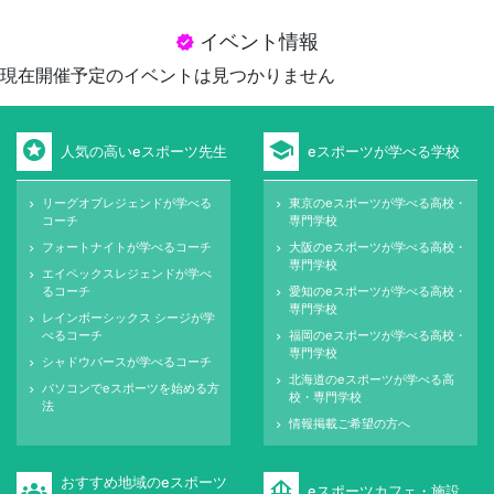
イベント情報
verified
現在開催予定のイベントは見つかりません
stars
school
人気の高いeスポーツ先生
eスポーツが学べる学校
リーグオブレジェンドが学べる
東京のeスポーツが学べる高校・
keyboard_arrow_right
keyboard_arrow_right
コーチ
専門学校
フォートナイトが学べるコーチ
大阪のeスポーツが学べる高校・
keyboard_arrow_right
keyboard_arrow_right
専門学校
エイペックスレジェンドが学べ
keyboard_arrow_right
るコーチ
愛知のeスポーツが学べる高校・
keyboard_arrow_right
専門学校
レインボーシックス シージが学
keyboard_arrow_right
べるコーチ
福岡のeスポーツが学べる高校・
keyboard_arrow_right
専門学校
シャドウバースが学べるコーチ
keyboard_arrow_right
北海道のeスポーツが学べる高
keyboard_arrow_right
パソコンでeスポーツを始める方
keyboard_arrow_right
校・専門学校
法
情報掲載ご希望の方へ
keyboard_arrow_right
おすすめ地域のeスポーツ
groups
foundation
eスポーツカフェ・施設