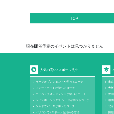
TOP
現在開催予定のイベントは見つかりません
stars
school
人気の高いeスポーツ先生
リーグオブレジェンドが学べるコーチ
東京
keyboard_arrow_right
keyboard_arrow_right
フォートナイトが学べるコーチ
大阪
keyboard_arrow_right
keyboard_arrow_right
エイペックスレジェンドが学べるコーチ
愛知
keyboard_arrow_right
keyboard_arrow_right
レインボーシックス シージが学べるコーチ
福岡
keyboard_arrow_right
keyboard_arrow_right
シャドウバースが学べるコーチ
北海
keyboard_arrow_right
keyboard_arrow_right
パソコンでeスポーツを始める方法
情報
keyboard_arrow_right
keyboard_arrow_right