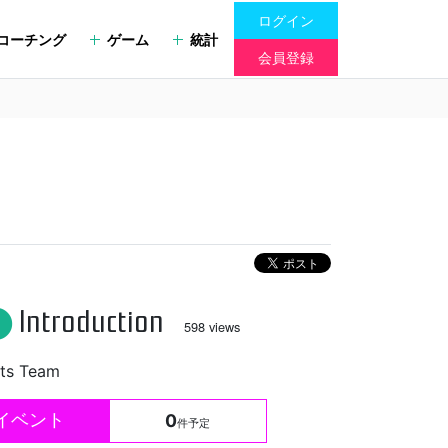
ログイン
コーチング
ゲーム
統計
会員登録
Introduction
fo
598 views
ts Team
イベント
0
件予定