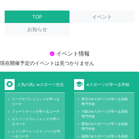
TOP
イベント
お知らせ
イベント情報
verified
現在開催予定のイベントは見つかりません
stars
school
人気の高いeスポーツ先生
eスポーツが学べる学校
リーグオブレジェンドが学べる
東京のeスポーツが学べる高校・
keyboard_arrow_right
keyboard_arrow_right
コーチ
専門学校
フォートナイトが学べるコーチ
大阪のeスポーツが学べる高校・
keyboard_arrow_right
keyboard_arrow_right
専門学校
エイペックスレジェンドが学べ
keyboard_arrow_right
るコーチ
愛知のeスポーツが学べる高校・
keyboard_arrow_right
専門学校
レインボーシックス シージが学
keyboard_arrow_right
べるコーチ
福岡のeスポーツが学べる高校・
keyboard_arrow_right