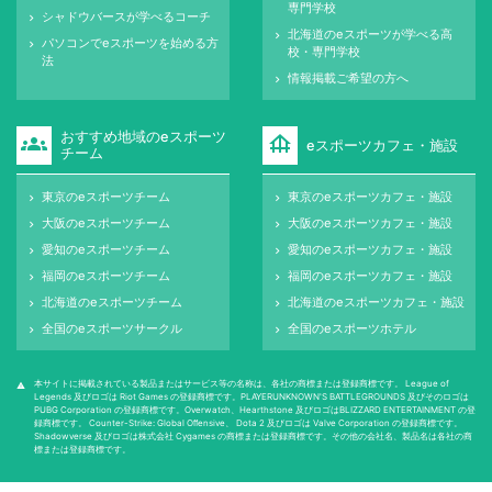
専門学校
シャドウバースが学べるコーチ
keyboard_arrow_right
北海道のeスポーツが学べる高
keyboard_arrow_right
パソコンでeスポーツを始める方
keyboard_arrow_right
校・専門学校
法
情報掲載ご希望の方へ
keyboard_arrow_right
おすすめ地域のeスポーツ
groups
foundation
eスポーツカフェ・施設
チーム
東京のeスポーツチーム
東京のeスポーツカフェ・施設
keyboard_arrow_right
keyboard_arrow_right
大阪のeスポーツチーム
大阪のeスポーツカフェ・施設
keyboard_arrow_right
keyboard_arrow_right
愛知のeスポーツチーム
愛知のeスポーツカフェ・施設
keyboard_arrow_right
keyboard_arrow_right
福岡のeスポーツチーム
福岡のeスポーツカフェ・施設
keyboard_arrow_right
keyboard_arrow_right
北海道のeスポーツチーム
北海道のeスポーツカフェ・施設
keyboard_arrow_right
keyboard_arrow_right
全国のeスポーツサークル
全国のeスポーツホテル
keyboard_arrow_right
keyboard_arrow_right
本サイトに掲載されている製品またはサービス等の名称は、各社の商標または登録商標です。 League of
warning
Legends 及びロゴは Riot Games の登録商標です。PLAYERUNKNOWN'S BATTLEGROUNDS 及びそのロゴは
PUBG Corporation の登録商標です。Overwatch、Hearthstone 及びロゴはBLIZZARD ENTERTAINMENT の登
録商標です。 Counter-Strike: Global Oﬀensive、 Dota 2 及びロゴは Valve Corporation の登録商標です。
Shadowverse 及びロゴは株式会社 Cygames の商標または登録商標です。その他の会社名、製品名は各社の商
標または登録商標です。