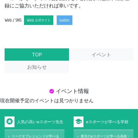
録にご協力いただければ幸いです。
Web / SNS
Web
twitter
公式サイト
TOP
イベント
お知らせ
イベント情報
verified
現在開催予定のイベントは見つかりません
stars
school
人気の高いeスポーツ先生
eスポーツが学べる学校
リーグオブレジェンドが学べる
東京のeスポーツが学べる高校・
keyboard_arrow_right
keyboard_arrow_right