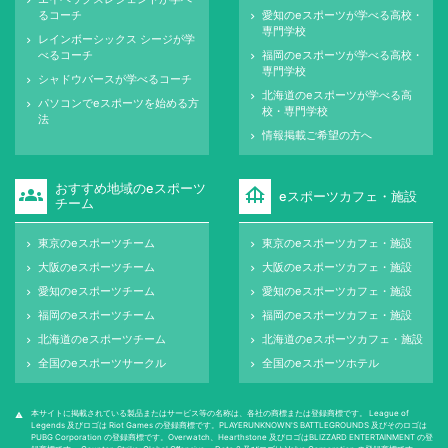
keyboard_arrow_right
るコーチ
愛知のeスポーツが学べる高校・
keyboard_arrow_right
専門学校
レインボーシックス シージが学
keyboard_arrow_right
べるコーチ
福岡のeスポーツが学べる高校・
keyboard_arrow_right
専門学校
シャドウバースが学べるコーチ
keyboard_arrow_right
北海道のeスポーツが学べる高
keyboard_arrow_right
パソコンでeスポーツを始める方
keyboard_arrow_right
校・専門学校
法
情報掲載ご希望の方へ
keyboard_arrow_right
おすすめ地域のeスポーツ
groups
foundation
eスポーツカフェ・施設
チーム
東京のeスポーツチーム
東京のeスポーツカフェ・施設
keyboard_arrow_right
keyboard_arrow_right
大阪のeスポーツチーム
大阪のeスポーツカフェ・施設
keyboard_arrow_right
keyboard_arrow_right
愛知のeスポーツチーム
愛知のeスポーツカフェ・施設
keyboard_arrow_right
keyboard_arrow_right
福岡のeスポーツチーム
福岡のeスポーツカフェ・施設
keyboard_arrow_right
keyboard_arrow_right
北海道のeスポーツチーム
北海道のeスポーツカフェ・施設
keyboard_arrow_right
keyboard_arrow_right
全国のeスポーツサークル
全国のeスポーツホテル
keyboard_arrow_right
keyboard_arrow_right
本サイトに掲載されている製品またはサービス等の名称は、各社の商標または登録商標です。 League of
warning
Legends 及びロゴは Riot Games の登録商標です。PLAYERUNKNOWN'S BATTLEGROUNDS 及びそのロゴは
PUBG Corporation の登録商標です。Overwatch、Hearthstone 及びロゴはBLIZZARD ENTERTAINMENT の登