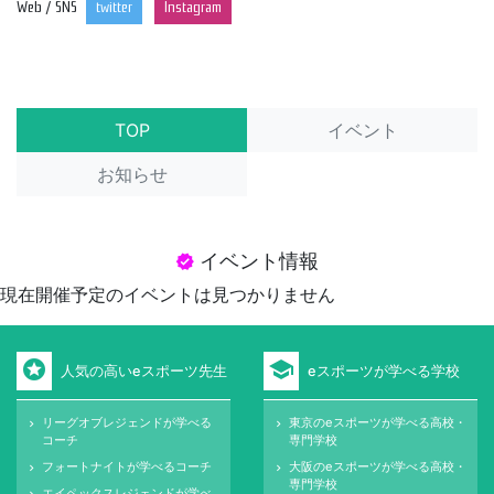
Web / SNS
twitter
Instagram
TOP
イベント
お知らせ
イベント情報
verified
現在開催予定のイベントは見つかりません
stars
school
人気の高いeスポーツ先生
eスポーツが学べる学校
リーグオブレジェンドが学べる
東京のeスポーツが学べる高校・
keyboard_arrow_right
keyboard_arrow_right
コーチ
専門学校
フォートナイトが学べるコーチ
大阪のeスポーツが学べる高校・
keyboard_arrow_right
keyboard_arrow_right
専門学校
エイペックスレジェンドが学べ