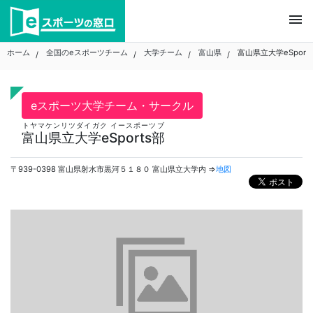
Skip
menu
to
content
ホーム
全国のeスポーツチーム
大学チーム
富山県
富山県立大学eSport
eスポーツ大学チーム・サークル
トヤマケンリツダイガク イースポーツブ
富山県立大学eSports部
〒939-0398 富山県射水市黒河５１８０ 富山県立大学内 ⇒
地図