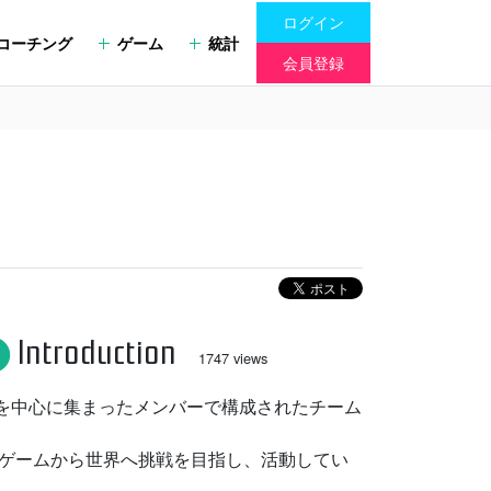
ログイン
コーチング
ゲーム
統計
会員登録
Introduction
fo
1747 views
endsを中心に集まったメンバーで構成されたチーム
ゲームから世界へ挑戦を目指し、活動してい