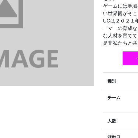
ゲームには地域
い世界観がそこ
UCは２０２１
ーマーの育成な
な人材を育てて
是非私たちと共
種別
チーム
人数
活動日