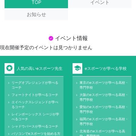
TOP
イベント
お知らせ
イベント情報
verified
現在開催予定のイベントは見つかりません
stars
school
人気の高いeスポーツ先生
eスポーツが学べる学校
リーグオブレジェンドが学べる
東京のeスポーツが学べる高校・
keyboard_arrow_right
keyboard_arrow_right
コーチ
専門学校
フォートナイトが学べるコーチ
大阪のeスポーツが学べる高校・
keyboard_arrow_right
keyboard_arrow_right
専門学校
エイペックスレジェンドが学べ
keyboard_arrow_right
るコーチ
愛知のeスポーツが学べる高校・
keyboard_arrow_right
専門学校
レインボーシックス シージが学
keyboard_arrow_right
べるコーチ
福岡のeスポーツが学べる高校・
keyboard_arrow_right
専門学校
シャドウバースが学べるコーチ
keyboard_arrow_right
北海道のeスポーツが学べる高
keyboard_arrow_right
パソコンでeスポーツを始める方
keyboard_arrow_right
校・専門学校