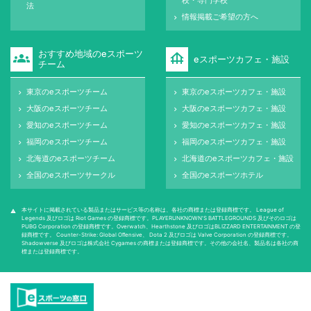
法
情報掲載ご希望の方へ
keyboard_arrow_right
おすすめ地域のeスポーツ
groups
foundation
eスポーツカフェ・施設
チーム
東京のeスポーツチーム
東京のeスポーツカフェ・施設
keyboard_arrow_right
keyboard_arrow_right
大阪のeスポーツチーム
大阪のeスポーツカフェ・施設
keyboard_arrow_right
keyboard_arrow_right
愛知のeスポーツチーム
愛知のeスポーツカフェ・施設
keyboard_arrow_right
keyboard_arrow_right
福岡のeスポーツチーム
福岡のeスポーツカフェ・施設
keyboard_arrow_right
keyboard_arrow_right
北海道のeスポーツチーム
北海道のeスポーツカフェ・施設
keyboard_arrow_right
keyboard_arrow_right
全国のeスポーツサークル
全国のeスポーツホテル
keyboard_arrow_right
keyboard_arrow_right
本サイトに掲載されている製品またはサービス等の名称は、各社の商標または登録商標です。 League of
warning
Legends 及びロゴは Riot Games の登録商標です。PLAYERUNKNOWN'S BATTLEGROUNDS 及びそのロゴは
PUBG Corporation の登録商標です。Overwatch、Hearthstone 及びロゴはBLIZZARD ENTERTAINMENT の登
録商標です。 Counter-Strike: Global Oﬀensive、 Dota 2 及びロゴは Valve Corporation の登録商標です。
Shadowverse 及びロゴは株式会社 Cygames の商標または登録商標です。その他の会社名、製品名は各社の商
標または登録商標です。