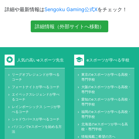
詳細や最新情報は
Sengoku Gaming公式X
をチェック！
詳細情報（外部サイトへ移動）
stars
school
人気の高いeスポーツ先生
eスポーツが学べる学校
リーグオブレジェンドが学べる
東京のeスポーツが学べる高校・
keyboard_arrow_right
keyboard_arrow_right
コーチ
専門学校
フォートナイトが学べるコーチ
大阪のeスポーツが学べる高校・
keyboard_arrow_right
keyboard_arrow_right
専門学校
エイペックスレジェンドが学べ
keyboard_arrow_right
るコーチ
愛知のeスポーツが学べる高校・
keyboard_arrow_right
専門学校
レインボーシックス シージが学
keyboard_arrow_right
べるコーチ
福岡のeスポーツが学べる高校・
keyboard_arrow_right
専門学校
シャドウバースが学べるコーチ
keyboard_arrow_right
北海道のeスポーツが学べる高
keyboard_arrow_right
パソコンでeスポーツを始める方
keyboard_arrow_right
校・専門学校
法
情報掲載ご希望の方へ
keyboard_arrow_right