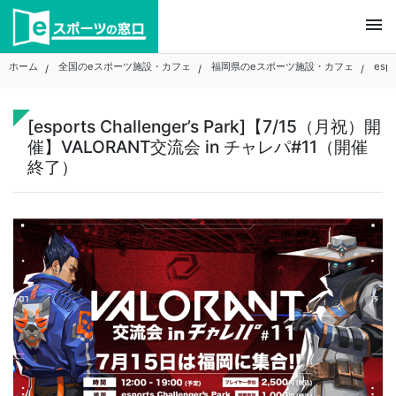
Skip
menu
to
content
ホーム
全国のeスポーツ施設・カフェ
福岡県のeスポーツ施設・カフェ
espo
[esports Challenger’s Park]【7/15（月祝）開
催】VALORANT交流会 in チャレパ#11（開催
終了）