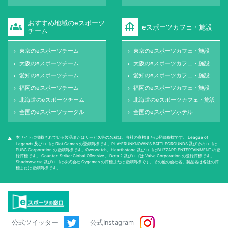
おすすめ地域のeスポーツ
groups
foundation
eスポーツカフェ・施設
チーム
東京のeスポーツチーム
東京のeスポーツカフェ・施設
keyboard_arrow_right
keyboard_arrow_right
大阪のeスポーツチーム
大阪のeスポーツカフェ・施設
keyboard_arrow_right
keyboard_arrow_right
愛知のeスポーツチーム
愛知のeスポーツカフェ・施設
keyboard_arrow_right
keyboard_arrow_right
福岡のeスポーツチーム
福岡のeスポーツカフェ・施設
keyboard_arrow_right
keyboard_arrow_right
北海道のeスポーツチーム
北海道のeスポーツカフェ・施設
keyboard_arrow_right
keyboard_arrow_right
全国のeスポーツサークル
全国のeスポーツホテル
keyboard_arrow_right
keyboard_arrow_right
本サイトに掲載されている製品またはサービス等の名称は、各社の商標または登録商標です。 League of
warning
Legends 及びロゴは Riot Games の登録商標です。PLAYERUNKNOWN'S BATTLEGROUNDS 及びそのロゴは
PUBG Corporation の登録商標です。Overwatch、Hearthstone 及びロゴはBLIZZARD ENTERTAINMENT の登
録商標です。 Counter-Strike: Global Oﬀensive、 Dota 2 及びロゴは Valve Corporation の登録商標です。
Shadowverse 及びロゴは株式会社 Cygames の商標または登録商標です。その他の会社名、製品名は各社の商
標または登録商標です。
公式ツイッター
公式Instagram