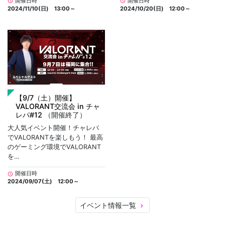
開催日時
開催日時
schedule
schedule
2024/11/10(日) 13:00～
2024/10/20(日) 12:00～
【9/7（土）開催】
VALORANT交流会 in チャ
レパ#12
（開催終了）
大人気イベント開催！チャレパ
でVALORANTを楽しもう！ 最高
のゲーミング環境でVALORANT
を…
開催日時
schedule
2024/09/07(土) 12:00～
イベント情報一覧
keyboard_arrow_right