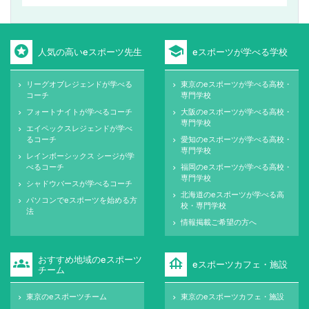
stars
school
人気の高いeスポーツ先生
eスポーツが学べる学校
リーグオブレジェンドが学べる
東京のeスポーツが学べる高校・
keyboard_arrow_right
keyboard_arrow_right
コーチ
専門学校
フォートナイトが学べるコーチ
大阪のeスポーツが学べる高校・
keyboard_arrow_right
keyboard_arrow_right
専門学校
エイペックスレジェンドが学べ
keyboard_arrow_right
るコーチ
愛知のeスポーツが学べる高校・
keyboard_arrow_right
専門学校
レインボーシックス シージが学
keyboard_arrow_right
べるコーチ
福岡のeスポーツが学べる高校・
keyboard_arrow_right
専門学校
シャドウバースが学べるコーチ
keyboard_arrow_right
北海道のeスポーツが学べる高
keyboard_arrow_right
パソコンでeスポーツを始める方
keyboard_arrow_right
校・専門学校
法
情報掲載ご希望の方へ
keyboard_arrow_right
おすすめ地域のeスポーツ
groups
foundation
eスポーツカフェ・施設
チーム
東京のeスポーツチーム
東京のeスポーツカフェ・施設
keyboard_arrow_right
keyboard_arrow_right