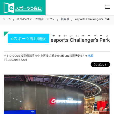
Skip
menu
to
content
ホーム
全国のeスポーツ施設・カフェ
福岡県
esports Challenger’s Park
チャレンジャーパーク
eスポーツ専用施設
esports Challenger’s Park
〒810-0004 福岡県福岡市中央区渡辺通4-9-25 Luz福岡天神8F ⇒
地図
TEL:0929852201