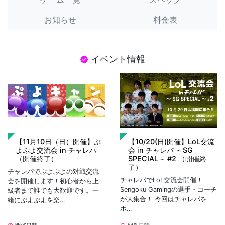
お知らせ
料金表
イベント情報
verified
【11月10日（日）開催】ぷ
【10/20(日)開催】LoL交流
よぷよ交流会 in チャレパ
会 in チャレパ ～SG
（開催終了）
SPECIAL～ #2
（開催終
了）
チャレパでぷよぷよの対戦交流
チャレパでLoL交流会開催！
会を開催します！初心者から上
Sengoku Gamingの選手・コーチ
級者まで誰でも大歓迎です。一
が大集合！ 今回はチャレパを
緒にぷよぷよを楽…
ホ…