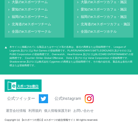
大阪のeスポーツチーム
大阪のeスポーツカフェ・施設
keyboard_arrow_right
keyboard_arrow_right
愛知のeスポーツチーム
愛知のeスポーツカフェ・施設
keyboard_arrow_right
keyboard_arrow_right
福岡のeスポーツチーム
福岡のeスポーツカフェ・施設
keyboard_arrow_right
keyboard_arrow_right
北海道のeスポーツチーム
北海道のeスポーツカフェ・施設
keyboard_arrow_right
keyboard_arrow_right
全国のeスポーツサークル
全国のeスポーツホテル
keyboard_arrow_right
keyboard_arrow_right
本サイトに掲載されている製品またはサービス等の名称は、各社の商標または登録商標です。 League of
warning
Legends 及びロゴは Riot Games の登録商標です。PLAYERUNKNOWN'S BATTLEGROUNDS 及びそのロゴは
PUBG Corporation の登録商標です。Overwatch、Hearthstone 及びロゴはBLIZZARD ENTERTAINMENT の登
録商標です。 Counter-Strike: Global Oﬀensive、 Dota 2 及びロゴは Valve Corporation の登録商標です。
Shadowverse 及びロゴは株式会社 Cygames の商標または登録商標です。その他の会社名、製品名は各社の商
標または登録商標です。
公式ツイッター
公式Instagram
運営会社情報
利用規約
個人情報保護方針
お問い合わせ
Copyright (c) 【eスポーツの窓口】eスポーツの総合情報サイト All rights reserved.