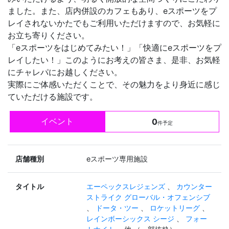
ました。また、店内併設のカフェもあり、eスポーツをプ
レイされないかたでもご利用いただけますので、お気軽に
お立ち寄りください。
「eスポーツをはじめてみたい！」「快適にeスポーツをプ
レイしたい！」このようにお考えの皆さま、是非、お気軽
にチャレパにお越しください。
実際にご体感いただくことで、その魅力をより身近に感じ
ていただける施設です。
イベント
0
件予定
店舗種別
eスポーツ専用施設
タイトル
エーペックスレジェンズ
、
カウンター
ストライク グローバル・オフェンシブ
、
ドータ・ツー
、
ロケットリーグ
、
レインボーシックス シージ
、
フォー