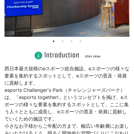
Introduction
info
9584 views
西日本最大規模のeスポーツ総合施設。eスポーツの様々な
要素を集約するスポットとして、eスポーツの普及・発展
に貢献します。
esports Challenger's Park（チャレンジャーズパーク）
は、「esports together!」というコンセプトを掲げ、eス
ポーツの様々な要素を集約するスポットとして、ここに集
う人々とともに成長し、eスポーツの普及・発展に貢献し
ていくための施設です。
小さなお子様からご年配の方まで、幅広い年齢層にお楽し
みいただけるよう、明るく開放的な空間づくりにこだわり