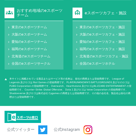
おすすめ地域のeスポーツ
groups
foundation
eスポーツカフェ・施設
チーム
東京のeスポーツチーム
東京のeスポーツカフェ・施設
keyboard_arrow_right
keyboard_arrow_right
大阪のeスポーツチーム
大阪のeスポーツカフェ・施設
keyboard_arrow_right
keyboard_arrow_right
愛知のeスポーツチーム
愛知のeスポーツカフェ・施設
keyboard_arrow_right
keyboard_arrow_right
福岡のeスポーツチーム
福岡のeスポーツカフェ・施設
keyboard_arrow_right
keyboard_arrow_right
北海道のeスポーツチーム
北海道のeスポーツカフェ・施設
keyboard_arrow_right
keyboard_arrow_right
全国のeスポーツサークル
全国のeスポーツホテル
keyboard_arrow_right
keyboard_arrow_right
本サイトに掲載されている製品またはサービス等の名称は、各社の商標または登録商標です。 League of
warning
Legends 及びロゴは Riot Games の登録商標です。PLAYERUNKNOWN'S BATTLEGROUNDS 及びそのロゴは
PUBG Corporation の登録商標です。Overwatch、Hearthstone 及びロゴはBLIZZARD ENTERTAINMENT の登
録商標です。 Counter-Strike: Global Oﬀensive、 Dota 2 及びロゴは Valve Corporation の登録商標です。
Shadowverse 及びロゴは株式会社 Cygames の商標または登録商標です。その他の会社名、製品名は各社の商
標または登録商標です。
公式ツイッター
公式Instagram