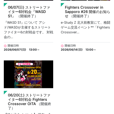
06/07(日) ストリートファ
Fighters Crossover in
イター6対戦会『WASD
Sapporo #26 開催のお知ら
S1』
（開催終了）
せ
（開催終了）
『WASD S1』について アシ
e-Study Z 北大前教室にて、格闘
ド/WASDが主催するストリート
ゲーム交流イベント**「Fighters
ファイター6の対戦会です。 対戦
Crossover…
会の…
開催日時
開催日時
schedule
schedule
2026/06/07(日) 13:00～
2026/06/14(日) 13:00～
06/20(土) ストリートファ
イター6対戦会 Fighters
Crossover OITA
（開催終
了）