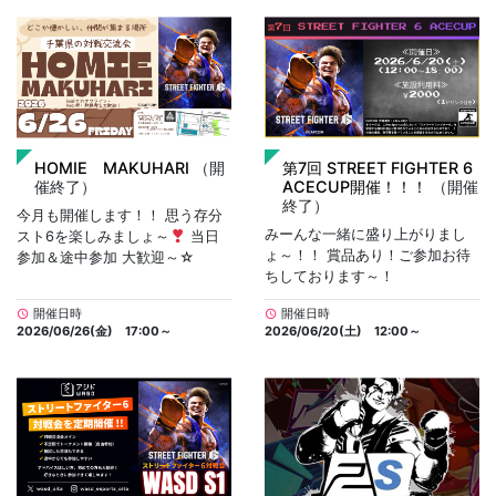
HOMIE MAKUHARI
（開
第7回 STREET FIGHTER 6
催終了）
ACECUP開催！！！
（開催
終了）
今月も開催します！！ 思う存分
みーんな一緒に盛り上がりまし
スト6を楽しみましょ～
当日
ょ～！！ 賞品あり！ご参加お待
参加＆途中参加 大歓迎～☆
ちしております～！
開催日時
開催日時
schedule
schedule
2026/06/26(金) 17:00～
2026/06/20(土) 12:00～