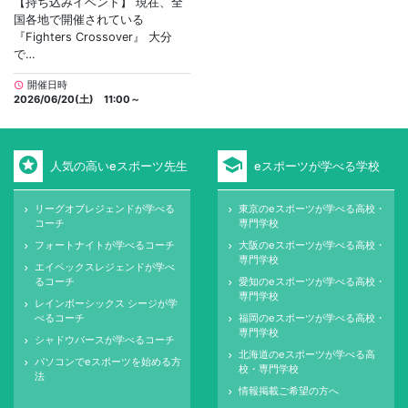
【持ち込みイベント】 現在、全
国各地で開催されている
『Fighters Crossover』 大分
で…
開催日時
schedule
2026/06/20(土) 11:00～
stars
school
人気の高いeスポーツ先生
eスポーツが学べる学校
リーグオブレジェンドが学べる
東京のeスポーツが学べる高校・
keyboard_arrow_right
keyboard_arrow_right
コーチ
専門学校
フォートナイトが学べるコーチ
大阪のeスポーツが学べる高校・
keyboard_arrow_right
keyboard_arrow_right
専門学校
エイペックスレジェンドが学べ
keyboard_arrow_right
るコーチ
愛知のeスポーツが学べる高校・
keyboard_arrow_right
専門学校
レインボーシックス シージが学
keyboard_arrow_right
べるコーチ
福岡のeスポーツが学べる高校・
keyboard_arrow_right
専門学校
シャドウバースが学べるコーチ
keyboard_arrow_right
北海道のeスポーツが学べる高
keyboard_arrow_right
パソコンでeスポーツを始める方
keyboard_arrow_right
校・専門学校
法
情報掲載ご希望の方へ
keyboard_arrow_right